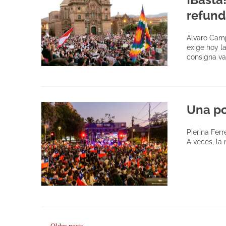
refund
Alvaro Camp
exige hoy l
consigna va
Una po
Pierina Ferr
A veces, la