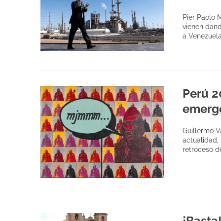
Pier Paolo 
vienen dand
a Venezuela
Perú 2
emerg
Guillermo V
actualidad,
retroceso 
¡Basta!