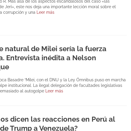
 R. Más allá de los aspectos escandalosos del caso «las
de Jerí», este nos deja una importante lección moral sobre el
a corrupción y una
Leer más
 natural de Milei sería la fuerza
. Entrevista inédita a Nelson
que
oca Basadre “Milei, con el DNU y la Ley Ómnibus puso en marcha
olpe institucional. La ilegal delegación de facultades legislativas
demasiado al autogolpe
Leer más
os dicen las reacciones en Perú al
 de Trump a Venezuela?