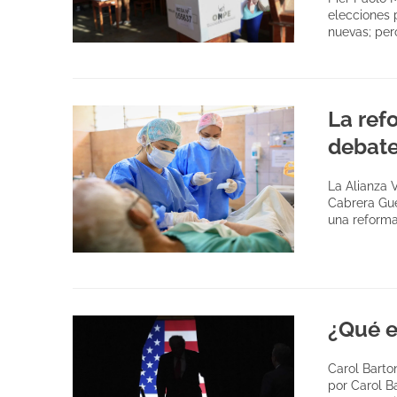
elecciones 
nuevas; per
La ref
debate
La Alianza 
Cabrera Gue
una reform
¿Qué e
Carol Barto
por Carol B