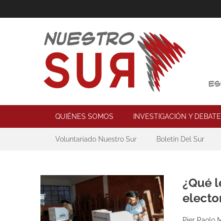
Skip
to
content
Nuestro Sur
Espacio de reflexión y acción política
Primary Menu
QUIÉNES SOMOS
INVESTIGACIÓN Y DEBATE
Secondary Menu
Voluntariado Nuestro Sur
Boletín Del Sur
¿Qué l
electo
Pier Paolo 