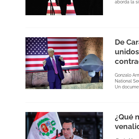
aborda la s
De Car
unidos
contra
Gonzalo Arm
National Se
Un documen
¿Qué n
venali