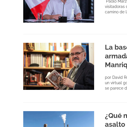
Paolo Marzo
visitadoras 
camino de l
La base
armada
Manri
por David R
un virtual g
se parece 
¿Qué n
asalto