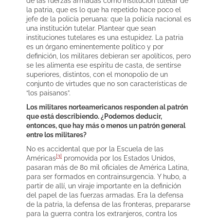
de las fuerzas armadas como institución tutelar de
la patria, que es lo que ha repetido hace poco el
jefe de la policía peruana: que la policía nacional es
una institución tutelar. Plantear que sean
instituciones tutelares es una estupidez. La patria
es un órgano eminentemente político y por
definición, los militares debieran ser apolíticos, pero
se les alimenta ese espíritu de casta, de sentirse
superiores, distintos, con el monopolio de un
conjunto de virtudes que no son características de
“los paisanos”.
Los militares norteamericanos responden al patrón
que está describiendo. ¿Podemos deducir,
entonces, que hay más o menos un patrón general
entre los militares?
No es accidental que por la Escuela de las
[3]
Américas
promovida por los Estados Unidos,
pasaran más de 80 mil oficiales de América Latina,
para ser formados en contrainsurgencia. Y hubo, a
partir de allí, un viraje importante en la definición
del papel de las fuerzas armadas. Era la defensa
de la patria, la defensa de las fronteras, prepararse
para la guerra contra los extranjeros, contra los