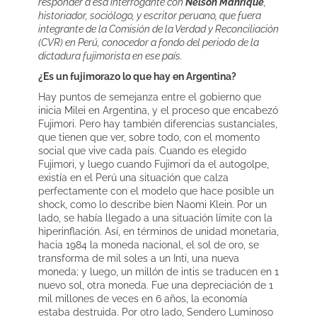
responder a esa interrogante con
Nelson Manrique
,
historiador, sociólogo, y escritor peruano, que fuera
integrante de la Comisión de la Verdad y Reconciliación
(CVR) en Perú, conocedor a fondo del periodo de la
dictadura fujimorista en ese país.
¿Es un fujimorazo lo que hay en Argentina?
Hay puntos de semejanza entre el gobierno que
inicia Milei en Argentina, y el proceso que encabezó
Fujimori. Pero hay también diferencias sustanciales,
que tienen que ver, sobre todo, con el momento
social que vive cada país. Cuando es elegido
Fujimori, y luego cuando Fujimori da el autogolpe,
existía en el Perú una situación que calza
perfectamente con el modelo que hace posible un
shock, como lo describe bien Naomi Klein. Por un
lado, se había llegado a una situación límite con la
hiperinflación. Así, en términos de unidad monetaria,
hacia 1984 la moneda nacional, el sol de oro, se
transforma de mil soles a un Inti, una nueva
moneda; y luego, un millón de intis se traducen en 1
nuevo sol, otra moneda. Fue una depreciación de 1
mil millones de veces en 6 años, la economía
estaba destruida. Por otro lado, Sendero Luminoso