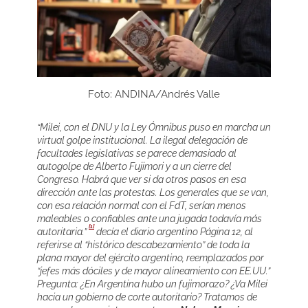
Foto: ANDINA/Andrés Valle
“Milei, con el DNU y la Ley Ómnibus puso en marcha un
virtual golpe institucional. La ilegal delegación de
facultades legislativas se parece demasiado al
autogolpe de Alberto Fujimori y a un cierre del
Congreso. Habrá que ver si da otros pasos en esa
dirección ante las protestas. Los generales que se van,
con esa relación normal con el FdT, serían menos
maleables o confiables ante una jugada todavía más
[1]
autoritaria.”
decía el diario argentino Página 12, al
referirse al “histórico descabezamiento” de toda la
plana mayor del ejército argentino, reemplazados por
“jefes más dóciles y de mayor alineamiento con EE.UU.”
Pregunta: ¿En Argentina hubo un fujimorazo? ¿Va Milei
hacia un gobierno de corte autoritario? Tratamos de