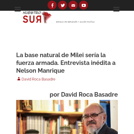
Skip
to
Facebook
Twitter
Email
YouTube
Espacio de reflexión y acción política
Nuestro Sur
content
Search
for:
La base natural de Milei sería la
fuerza armada. Entrevista inédita a
Nelson Manrique
Author
David Roca Basadre
por
David Roca Basadre