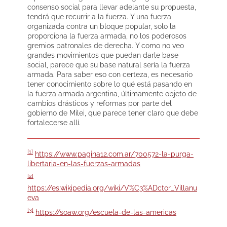
consenso social para llevar adelante su propuesta,
tendrá que recurrir a la fuerza. Y una fuerza
organizada contra un bloque popular, solo la
proporciona la fuerza armada, no los poderosos
gremios patronales de derecha. Y como no veo
grandes movimientos que puedan darle base
social, parece que su base natural sería la fuerza
armada. Para saber eso con certeza, es necesario
tener conocimiento sobre lo qué está pasando en
la fuerza armada argentina, últimamente objeto de
cambios drásticos y reformas por parte del
gobierno de Milei, que parece tener claro que debe
fortalecerse allí.
[1]
https://www.pagina12.com.ar/700572-la-purga-
libertaria-en-las-fuerzas-armadas
[2]
https://es.wikipedia.org/wiki/V%C3%ADctor_Villanu
eva
[3]
https://soaw.org/escuela-de-las-americas