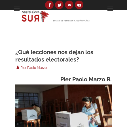
Skip
to
Facebook
Twitter
Email
YouTube
Espacio de reflexión y acción política
Nuestro Sur
content
Search
for:
¿Qué lecciones nos dejan los
resultados electorales?
Author
Pier Paolo Marzo
Pier Paolo Marzo R.