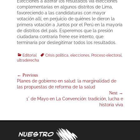
Elecciones a alterar los resultados vía elecciones
complementarias en algunos distritos de Lima,
favoreciendo a las candidaturas con mayor
votación allí, en perjuicio de quiénes le dieron la
primera votación a Juntos por el Perú en la mayoría
de distritos del país. Esperemos que la presión
ciudadana contraria frene ese intento, que
terminaría por deslegitimar todos los resultados.
Categories
Tags
Editorial
Crisis política
,
elecciones
,
Proceso electoral
,
ultraderecha
Navegación
← Previous
Previous
Planes de gobierno en salud: la marginalidad de
de
post:
las propuestas de reforma de la salud
entradas
Next →
Next
1° de Mayo en La Convención: tradición, lucha e
post:
historia viva