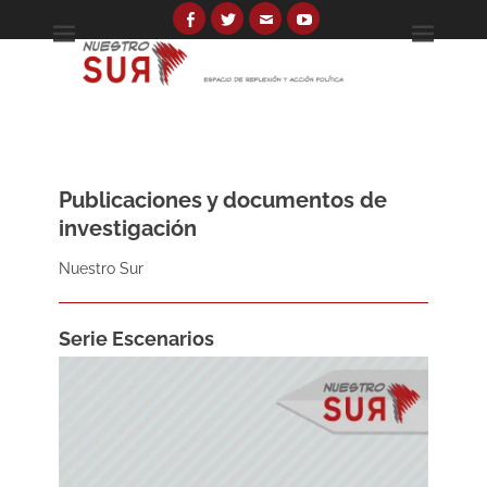
Skip
to
Facebook
Twitter
Email
YouTube
Espacio de reflexión y acción política
Nuestro Sur
content
Search
for:
Publicaciones y documentos de
investigación
Nuestro Sur
Serie Escenarios