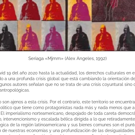
Seriaga «Mjmm» (Alex Angeles, 1992)
d 19 del año 2020 hasta la actualidad, los derechos culturales en e
do a una profunda crisis global que está cambiando la orientación d
lgunos autores señalan que no se trata de una crisis coyuntural sino
antropológicas.
 son ajenos a esta crisis. Por el contrario, este territorio se encuent
olítico que tiene como protagonistas nada más y nada menos que a
 El imperialismo norteamericano, despojado de toda careta democrát
 intervencionismo y escalada bélica dirigida a lo que retiradamen
tégica de la región latinoamericana y sus bienes comunes son el pun
n de nuestras economías y una profundización de las desigualdades e