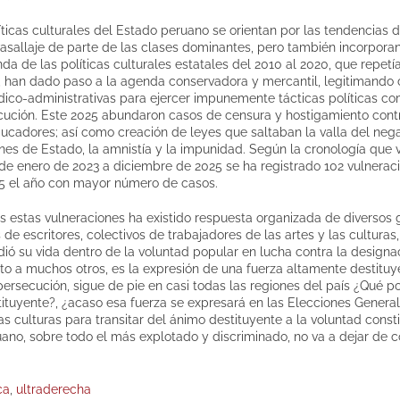
íticas culturales del Estado peruano se orientan por las tendencias 
vasallaje de parte de las clases dominantes, pero también incorporan 
da de las políticas culturales estatales del 2010 al 2020, que repet
, han dado paso a la agenda conservadora y mercantil, legitimando c
ídico-administrativas para ejercer impunemente tácticas políticas com
cución. Este 2025 abundaron casos de censura y hostigamiento contr
ducadores; así como creación de leyes que saltaban la valla del neg
enes de Estado, la amnistía y la impunidad. Según la cronología que
 de enero de 2023 a diciembre de 2025 se ha registrado 102 vulnerac
025 el año con mayor número de casos.
s estas vulneraciones ha existido respuesta organizada de diversos g
 de escritores, colectivos de trabajadores de las artes y las cultura
ndió su vida dentro de la voluntad popular en lucha contra la design
unto a muchos otros, es la expresión de una fuerza altamente destituy
persecución, sigue de pie en casi todas las regiones del país ¿Qué po
tituyente?, ¿acaso esa fuerza se expresará en las Elecciones Genera
las culturas para transitar del ánimo destituyente a la voluntad cons
ano, sobre todo el más explotado y discriminado, no va a dejar de co
ca
,
ultraderecha