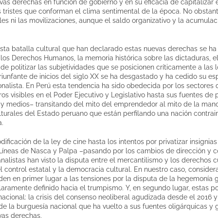
as derechas en función de gobierno y en su eficacia de capitalizar
 tristes que conforman el clima sentimental de la época. No obstant
les ni las movilizaciones, aunque el saldo organizativo y la acumulac
esta batalla cultural que han declarado estas nuevas derechas se h
 los Derechos Humanos, la memoria histórica sobre las dictaduras, 
 de politizar las subjetividades que se posicionen críticamente a las
triunfante de inicios del siglo XX se ha desgastado y ha cedido su es
nalista. En Perú esta tendencia ha sido obedecida por los sectores 
ros visibles en el Poder Ejecutivo y Legislativo hasta sus fuentes de
 y medios– transitando del mito del emprendedor al mito de la mano
lturales del Estado peruano que están perfilando una nación contrai
.
ificación de la ley de cine hasta los intentos por privatizar insignias
íneas de Nasca y Palpa –pasando por los cambios de dirección y c
alistas han visto la disputa entre el mercantilismo y los derechos cu
 control estatal y la democracia cultural. En nuestro caso, consid
nden en primer lugar a las tensiones por la disputa de la hegemonía
aramente definido hacia el trumpismo. Y, en segundo lugar, estas po
acional: la crisis del consenso neoliberal agudizada desde el 2016 
 de la burguesía nacional que ha vuelto a sus fuentes oligárquicas 
vas derechas.