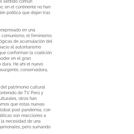
 el sentido común
e, en el continente no han
ión política que dejan tras
a expresado en una
el comunismo, el feminismo;
 lógicas de acumulación del
pacio al autoritarismo
que conforman la coalición
 poder en el gran
 dura. He ahí el nuevo
nsurgente, conservadora,
 del patrimonio cultural
ontenido de TV Perú y
lturales, otros han
eramos que estas nuevas
 global post pandemia, con
líticas son reacciones a
y la necesidad de una
y gamonales, pero sumando