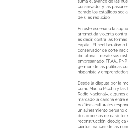
suma el avance de las nuev
conservador y las pasiones
parado los estallidos socia
de sí es reducido.
En este escenario la supu
arremetida violenta contra
es decir, contra las formas
capital. El neoliberalismo 
conservador de corte nacio
dictatorial –desde sus rost
empresariado, FF.AA., PNP
germen de las políticas cu
hispanista y emprendedora
Desde la disputa por la mod
como Machu Picchu y las L
Radio Nacional–, algunos an
marcado la cancha entre el
políticas culturales respo
un alineamiento peruano cl
dos procesos de carácter n
reconstrucción ideológica
ciertos matices de las nue