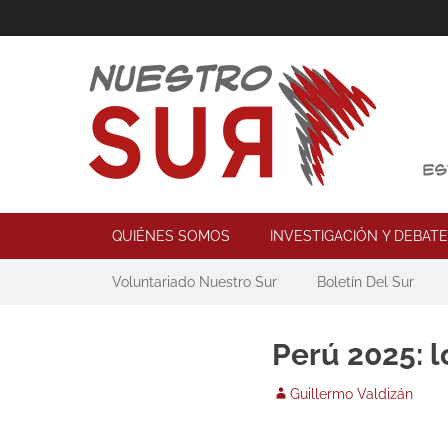
Skip
to
content
Nuestro Sur
Espacio de reflexión y acción política
Primary Menu
QUIÉNES SOMOS
INVESTIGACIÓN Y DEBATE
Secondary Menu
Voluntariado Nuestro Sur
Boletín Del Sur
Perú 2025: 
Author
Guillermo Valdizán