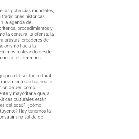
de las potencias mundiales,
tradiciones históricas
ían la agenda del
riterios, procedimientos y
o la censura, la ofensa, la
a artistas, creadores de
acionismo hacia la
 venimos realizando desde
iones a los derechos
rupos del sector cultural:
s, movimiento de hip hop; e
ación de Jerí como
ente y mayoritaria que, a
líticas culturales están
les del 2026?, ¿cómo
tituyente? Hay tenemos la
nstruir una salida de