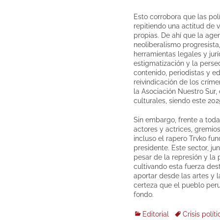
Esto corrobora que las pol
repitiendo una actitud de 
propias. De ahí que la agen
neoliberalismo progresista
herramientas legales y jur
estigmatización y la perse
contenido, periodistas y e
reivindicación de los crím
la Asociación Nuestro Sur,
culturales, siendo este 2
Sin embargo, frente a toda
actores y actrices, gremios
incluso el rapero Trvko fu
presidente. Este sector, j
pesar de la represión y la 
cultivando esta fuerza des
aportar desde las artes y 
certeza que el pueblo peru
fondo.
Categories
Tags
Editorial
Crisis políti