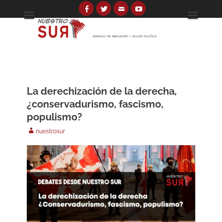
Skip
to
Facebook
Twitter
Email
YouTube
Espacio de reflexión y acción política
Nuestro Sur
content
Search
for:
La derechización de la derecha,
¿conservadurismo, fascismo,
populismo?
Author
nuestrosur