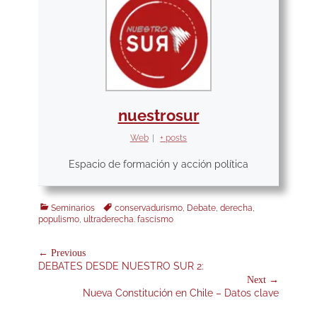
nuestrosur
Web
|
+ posts
Espacio de formación y acción política
Categories
Tags
Seminarios
conservadurismo
,
Debate
,
derecha
,
populismo
,
ultraderecha. fascismo
Navegación
← Previous
Previous
DEBATES DESDE NUESTRO SUR 2:
de
post:
Next →
entradas
Next
Nueva Constitución en Chile – Datos clave
post: