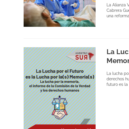
La Alianza 
Cabrera Gue
una reform
La Luc
Memori
La lucha po
derechos hu
futuro es l