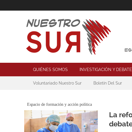
Skip
to
content
Nuestro Sur
Espacio de reflexión y acción política
Primary Menu
QUIÉNES SOMOS
INVESTIGACIÓN Y DEBATE
Secondary Menu
Voluntariado Nuestro Sur
Boletín Del Sur
Espacio de formación y acción política
La ref
debate