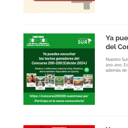
Ya pue
del Co
Nuestro Sur
200-200, Edi
además de p