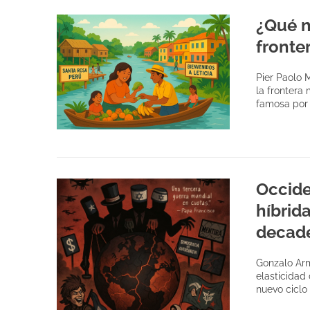
¿Qué n
fronte
Pier Paolo 
la frontera
famosa por
Occide
híbrid
decade
Gonzalo Arm
elasticidad 
nuevo ciclo