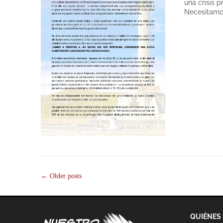
una crisis 
Necesitamo
Post
←
Older posts
navigation
QUIÉNES