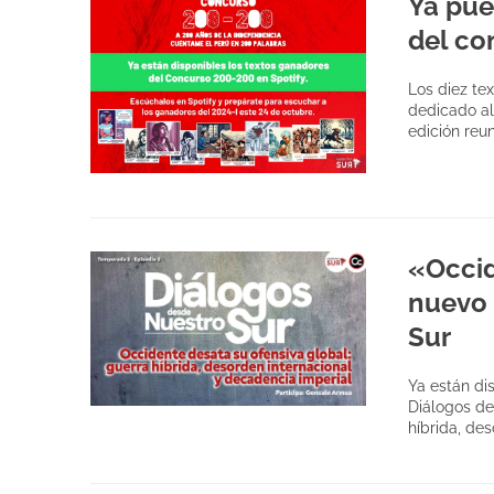
Ya pue
del co
Los diez te
dedicado al
edición reu
«Occid
nuevo 
Sur
Ya están di
Diálogos de
híbrida, de