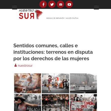
Skip
to
Facebook
Twitter
Email
YouTube
Espacio de reflexión y acción política
Nuestro Sur
content
Search
for:
Sentidos comunes, calles e
instituciones: terrenos en disputa
por los derechos de las mujeres
Author
nuestrosur