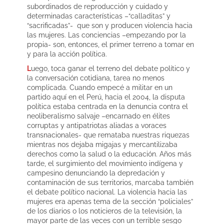
subordinados de reproducción y cuidado y
determinadas características –“calladitas” y
“sacrificadas”- que son y producen violencia hacia
las mujeres. Las conciencias –empezando por la
propia- son, entonces, el primer terreno a tomar en
y para la acción política.
L
uego, toca ganar el terreno del debate político y
la conversación cotidiana, tarea no menos
complicada. Cuando empecé a militar en un
partido aquí en el Perú, hacia el 2004, la disputa
política estaba centrada en la denuncia contra el
neoliberalismo salvaje –encarnado en élites
corruptas y antipatriotas aliadas a voraces
transnacionales- que remataba nuestras riquezas
mientras nos dejaba migajas y mercantilizaba
derechos como la salud o la educación. Años más
tarde, el surgimiento del movimiento indígena y
campesino denunciando la depredación y
contaminación de sus territorios, marcaba también
el debate político nacional. La violencia hacia las
mujeres era apenas tema de la sección “policiales”
de los diarios o los noticieros de la televisión, la
mayor parte de las veces con un terrible sesgo