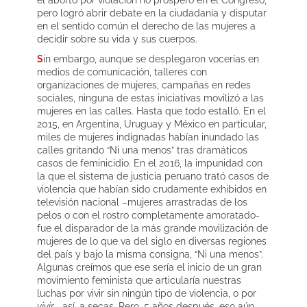
pero logró abrir debate en la ciudadanía y disputar
en el sentido común el derecho de las mujeres a
decidir sobre su vida y sus cuerpos.
S
in embargo, aunque se desplegaron vocerías en
medios de comunicación, talleres con
organizaciones de mujeres, campañas en redes
sociales, ninguna de estas iniciativas movilizó a las
mujeres en las calles. Hasta que todo estalló. En el
2015, en Argentina, Uruguay y México en particular,
miles de mujeres indignadas habían inundado las
calles gritando “Ni una menos” tras dramáticos
casos de feminicidio. En el 2016, la impunidad con
la que el sistema de justicia peruano trató casos de
violencia que habían sido crudamente exhibidos en
televisión nacional –mujeres arrastradas de los
pelos o con el rostro completamente amoratado-
fue el disparador de la más grande movilización de
mujeres de lo que va del siglo en diversas regiones
del país y bajo la misma consigna, “Ni una menos”.
Algunas creímos que ese sería el inicio de un gran
movimiento feminista que articularía nuestras
luchas por vivir sin ningún tipo de violencia, o por
vivir
–así, a secas. Pero, 5 años después, eso aún