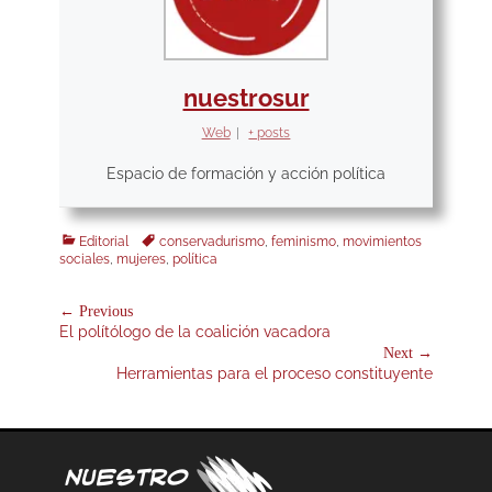
nuestrosur
Web
|
+ posts
Espacio de formación y acción política
Categories
Tags
Editorial
conservadurismo
,
feminismo
,
movimientos
sociales
,
mujeres
,
política
Navegación
← Previous
Previous
El polítólogo de la coalición vacadora
de
post:
Next →
entradas
Next
Herramientas para el proceso constituyente
post: