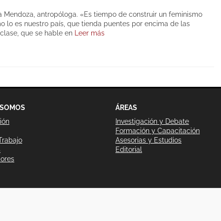
a Mendoza, antropóloga. «Es tiempo de construir un feminismo
o lo es nuestro país, que tienda puentes por encima de las
clase, que se hable en
Leer más
 SOMOS
ÁREAS
ión
Investigación y Debate
Formación y Capacitación
Trabajo
Asesorias y Estudios
s
Editorial
dores