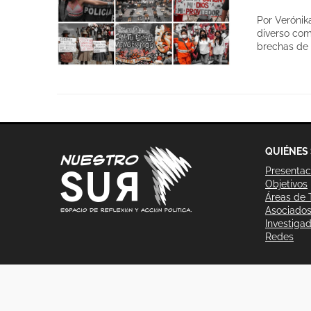
Por Verónik
diverso com
brechas de 
QUIÉNES
Presentac
Objetivos
Áreas de 
Asociado
Investiga
Redes