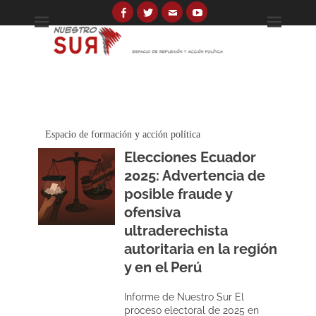
Skip
to
Facebook
Twitter
Email
YouTube
Espacio de reflexión y acción política
Nuestro Sur
content
Search
for:
Espacio de formación y acción política
Elecciones Ecuador
2025: Advertencia de
posible fraude y
ofensiva
ultraderechista
autoritaria en la región
y en el Perú
Informe de Nuestro Sur El
proceso electoral de 2025 en