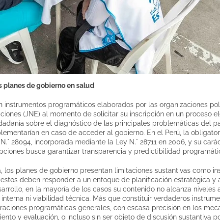
s planes de gobierno en salud
n instrumentos programáticos elaborados por las organizaciones pol
ciones (JNE) al momento de solicitar su inscripción en un proceso el
udadanía sobre el diagnóstico de las principales problemáticas del p
plementarían en caso de acceder al gobierno. En el Perú, la obligat
 N.° 28094, incorporada mediante la Ley N.° 28711 en 2006, y su cará
ripciones busca garantizar transparencia y predictibilidad programáti
a, los planes de gobierno presentan limitaciones sustantivas como ins
estos deben responder a un enfoque de planificación estratégica y ar
arrollo, en la mayoría de los casos su contenido no alcanza nivele
 interna ni viabilidad técnica. Más que constituir verdaderos instrum
aciones programáticas generales, con escasa precisión en los me
ento y evaluación, o incluso sin ser objeto de discusión sustantiva p