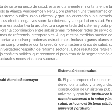
ta de sistema único de salud, esta es claramente minoritaria entre l
Solo la Alianza Venceremos y Perú Libre plantean una transformación
 sistema público único, universal y gratuito, orientado a la superaci
sus efectos negativos sobre la eficiencia y la equidad en salud. En c
 manera sustantiva la arquitectura segmentada del sistema y opta p
jorar la coordinación entre subsistemas, fortalecer redes de servicio
emas de referencia interoperables. Aunque estas medidas pueden con
portan a resolver problemas estructurales. Incluso algunos planes 
ón” sin comprometerse con la creación de un sistema único de salud, 
n verdadero “espíritu” de reforma sectorial. Estos resultados refleja
jo conflicto político, que reconoce el problema de la segmentación d
ucturales necesarias para superarla.
Sistema único de salud
nald Atencio Sotomayor
Sí.
El plan propone el reconocimi
derecho a la salud y la seguridad
construcción de un sistema públi
universal y gratuito:
“
Instituir en 
derecho universal a la salud y la
salud, así como el Sistema públic
universal y gratuito.
”