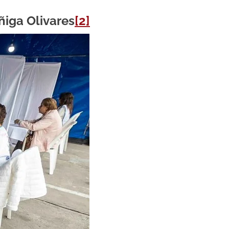
ñiga Olivares
[2]