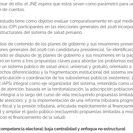
pesar de ello, el JNE espera que estos sirvan como parámetro para 
n de cuentas.
 estudio tiene como objetivo evaluar comparativamente en qué medi
ticas (OP) participantes en las elecciones generales del 2026 incorp
structurales del sistema de salud peruano.
nálisis de contenido de los planes de gobierno y sus resúmenes pres
iones generales del 2026 con candidatura presidencial. Se identifica
 solo se dispuso de 35 planes de gobierno y sus resúmenes en la pág
turó en torno a tres propuestas claves para abordar los problemas es
e un sistema público de salud único, universal y gratuito, orientado 
erechos diferenciados) y la fragmentación institucional del sistema 
 articulación o coordinación de los subsistemas públicos existentes); 
 (APS) integral como eje organizador del sistema, entendida como u
de atención, basada en la territorialización, la adscripción poblaci
 integral a lo largo del curso de vida (excluyendo propuestas limitad
de atención); y 3) la implementación de una reforma tributaria progre
fiscal y la presión tributaria, articulada explícitamente al financiami
ad y ampliar el gasto público (excluyendo propuestas limitadas a modi
 con el financiamiento de la salud).
competencia electoral: baja centralidad y enfoque no estructural