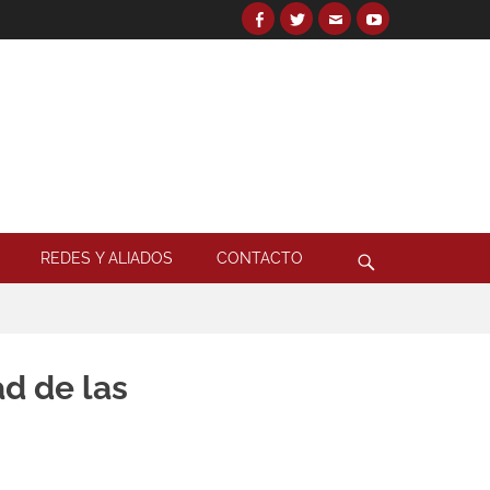
Facebook
Twitter
Email
YouTube
Search
for:
Search
REDES Y ALIADOS
CONTACTO
ad de las