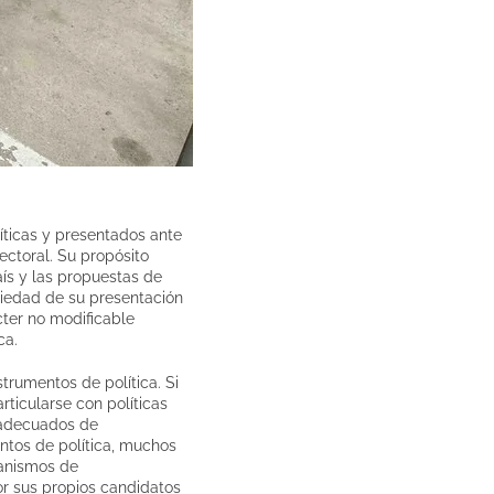
íticas y presentados ante
ectoral. Su propósito
aís y las propuestas de
oriedad de su presentación
cter no modificable
ca.
trumentos de política. Si
ticularse con políticas
s adecuados de
entos de política, muchos
canismos de
or sus propios candidatos