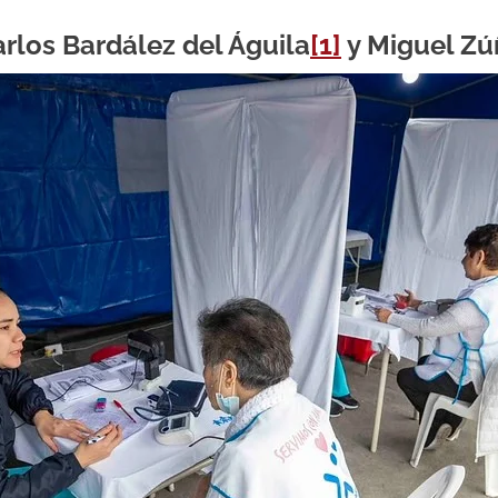
rlos Bardález del Águila
[1]
y Miguel Zú