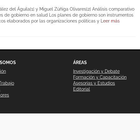
ález del Águila[1] y Miguel Zúñiga Olivares[2] Análisis comparativo
es de gobierno en salud Los planes de gobierno son instrumentos
os elaborados por las organizaciones políticas y
Leer más
 SOMOS
ÁREAS
ión
Investigación y Debate
Formación y Capacitación
Trabajo
Asesorias y Estudios
s
Editorial
dores