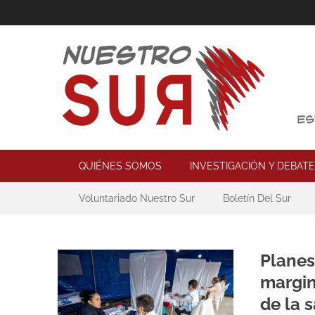
Skip
to
content
Nuestro Sur
Espacio de reflexión y acción política
Primary Menu
QUIÉNES SOMOS
INVESTIGACIÓN Y DEBATE
Secondary Menu
Voluntariado Nuestro Sur
Boletín Del Sur
Planes
margin
de la 