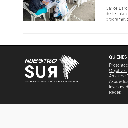
Carlos Bard
de los plan
programátic
QUIÉNES
Presentac
Objetivos
Áreas de 
Asociado
Investiga
Redes