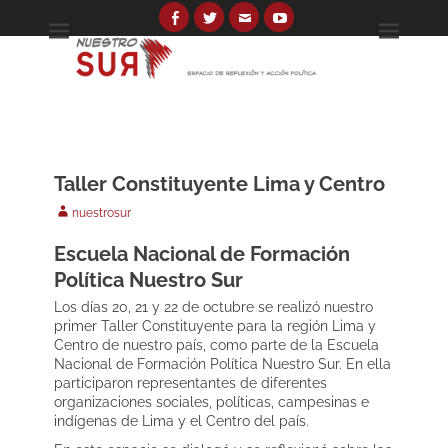
Skip
to
Facebook
Twitter
Email
YouTube
Espacio de reflexión y acción política
Nuestro Sur
content
Search
for:
Taller Constituyente Lima y Centro
Author
nuestrosur
Escuela Nacional de Formación
Política Nuestro Sur
Los días 20, 21 y 22 de octubre se realizó nuestro
primer Taller Constituyente para la región Lima y
Centro de nuestro país, como parte de la Escuela
Nacional de Formación Política Nuestro Sur. En ella
participaron representantes de diferentes
organizaciones sociales, políticas, campesinas e
indígenas de Lima y el Centro del país.