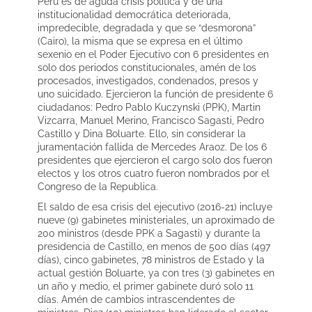
Perú es de aguda crisis política y de una
institucionalidad democrática deteriorada,
impredecible, degradada y que se “desmorona”
(Cairo), la misma que se expresa en el último
sexenio en el Poder Ejecutivo con 6 presidentes en
solo dos periodos constitucionales, amén de los
procesados, investigados, condenados, presos y
uno suicidado. Ejercieron la función de presidente 6
ciudadanos: Pedro Pablo Kuczynski (PPK), Martin
Vizcarra, Manuel Merino, Francisco Sagasti, Pedro
Castillo y Dina Boluarte. Ello, sin considerar la
juramentación fallida de Mercedes Araoz. De los 6
presidentes que ejercieron el cargo solo dos fueron
electos y los otros cuatro fueron nombrados por el
Congreso de la Republica.
El saldo de esa crisis del ejecutivo (2016-21) incluye
nueve (9) gabinetes ministeriales, un aproximado de
200 ministros (desde PPK a Sagasti) y durante la
presidencia de Castillo, en menos de 500 días (497
días), cinco gabinetes, 78 ministros de Estado y la
actual gestión Boluarte, ya con tres (3) gabinetes en
un año y medio, el primer gabinete duró solo 11
días. Amén de cambios intrascendentes de