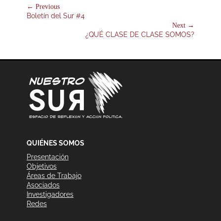
Navegación
← Previous
Previous
Boletín del Sur #4
de
post:
Next →
entradas
Next
¿QUÉ CLASE DE CLASE SOMOS?
post:
QUIÉNES SOMOS
Presentación
Objetivos
Áreas de Trabajo
Asociados
Investigadores
Redes