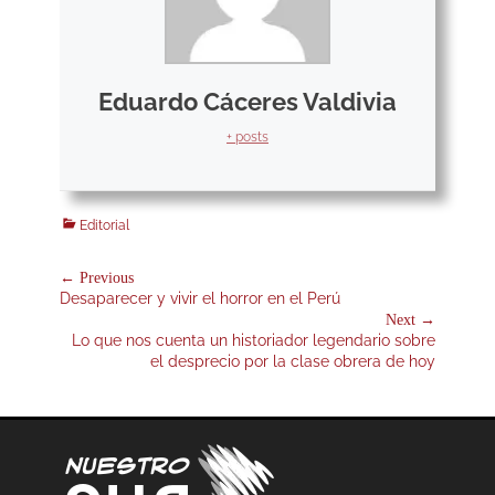
Eduardo Cáceres Valdivia
+ posts
Categories
Editorial
Navegación
← Previous
Previous
Desaparecer y vivir el horror en el Perú
de
post:
Next →
entradas
Next
Lo que nos cuenta un historiador legendario sobre
post:
el desprecio por la clase obrera de hoy