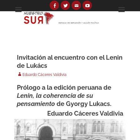
Skip
to
Facebook
Twitter
Email
YouTube
Espacio de reflexión y acción política
Nuestro Sur
content
Search
for:
Invitación al encuentro con el Lenin
de Lukács
Author
Eduardo Cáceres Valdivia
Prólogo a la edición peruana de
Lenin, la coherencia de su
pensamiento
de Gyorgy Lukacs.
Eduardo Cáceres Valdivia