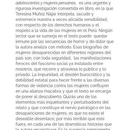
adolescentes y mujeres peruanas,
es una urgente y
rigurosa investigación convertida en libro, en la que
Teresina Muñoz Nájar interpela, sacude y
estremece nuestra a veces alicaída sensibilidad,
con respecto de los derechos humanos y el
respeto a la vida de las mujeres en el Perú. Ningún
lector que se sumerja en el texto puede quedar
inmune por las secuencias de horror y de dolor que
la autora analiza con método. Esas biografías de
mujeres desaparecidas en diferentes regiones del
país son, con toda seguridad, las manifestaciones
feroces del fascismo social ya instalado entre
nosotros, que recorre y atraviesa lo público y lo
privado. La impunidad, el desdén burocrático y la
debilidad estatal para hacer frente a las diversas
formas de violencia contra las mujeres confluyen
en una alianza macabra y que el texto se encarga
de poner al descubierto. Quizás uno de los
elementos más inquietantes y perturbadores del
relato y que constituye el nervio patológico en las
desapariciones de mujeres, es que no existe el
deseable desenlace, por más terrible que este
fuera, en cada una de las dramáticas historias que
la autora reconstruye. Es la ausencia permanente