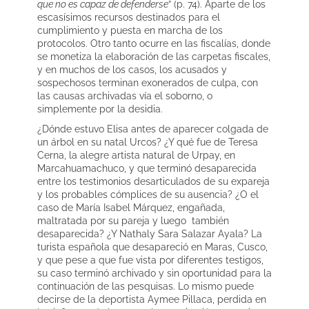
que no es capaz de defenderse
” (p. 74). Aparte de los
escasísimos recursos destinados para el
cumplimiento y puesta en marcha de los
protocolos. Otro tanto ocurre en las fiscalías, donde
se monetiza la elaboración de las carpetas fiscales,
y en muchos de los casos, los acusados y
sospechosos terminan exonerados de culpa, con
las causas archivadas vía el soborno, o
simplemente por la desidia.
¿Dónde estuvo Elisa antes de aparecer colgada de
un árbol en su natal Urcos? ¿Y qué fue de Teresa
Cerna, la alegre artista natural de Urpay, en
Marcahuamachuco, y que terminó desaparecida
entre los testimonios desarticulados de su expareja
y los probables cómplices de su ausencia? ¿O el
caso de María Isabel Márquez, engañada,
maltratada por su pareja y luego también
desaparecida? ¿Y Nathaly Sara Salazar Ayala? La
turista española que desapareció en Maras, Cusco,
y que pese a que fue vista por diferentes testigos,
su caso terminó archivado y sin oportunidad para la
continuación de las pesquisas. Lo mismo puede
decirse de la deportista Aymee Pillaca, perdida en