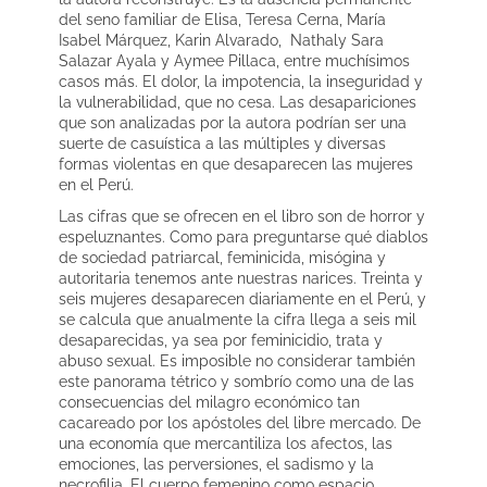
del seno familiar de Elisa, Teresa Cerna, María
Isabel Márquez, Karin Alvarado, Nathaly Sara
Salazar Ayala y Aymee Pillaca, entre muchísimos
casos más. El dolor, la impotencia, la inseguridad y
la vulnerabilidad, que no cesa. Las desapariciones
que son analizadas por la autora podrían ser una
suerte de casuística a las múltiples y diversas
formas violentas en que desaparecen las mujeres
en el Perú.
Las cifras que se ofrecen en el libro son de horror y
espeluznantes. Como para preguntarse qué diablos
de sociedad patriarcal, feminicida, misógina y
autoritaria tenemos ante nuestras narices. Treinta y
seis mujeres desaparecen diariamente en el Perú, y
se calcula que anualmente la cifra llega a seis mil
desaparecidas, ya sea por feminicidio, trata y
abuso sexual. Es imposible no considerar también
este panorama tétrico y sombrío como una de las
consecuencias del milagro económico tan
cacareado por los apóstoles del libre mercado. De
una economía que mercantiliza los afectos, las
emociones, las perversiones, el sadismo y la
necrofilia. El cuerpo femenino como espacio