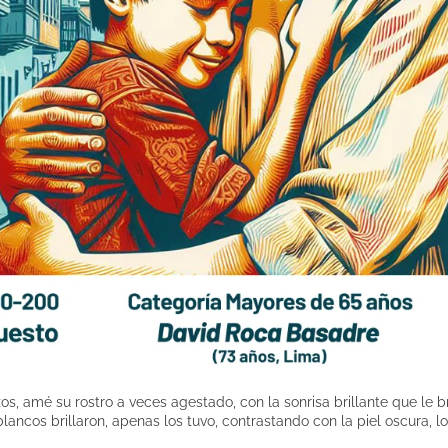
os, amé su rostro a veces agestado, con la sonrisa brillante que le
blancos brillaron, apenas los tuvo, contrastando con la piel oscura, l