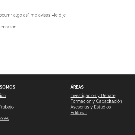
currir algo así, me avisas –le dije.
 corazón.
Next
post:
 SOMOS
ÁREAS
ión
Investigación y Debate
Formación y Capacitación
Trabajo
Asesorias y Estudios
s
Editorial
dores