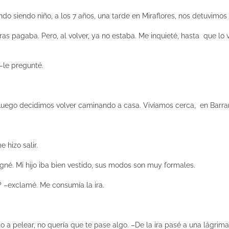
ndo siendo niño, a los 7 años, una tarde en Miraflores, nos detuv
as pagaba. Pero, al volver, ya no estaba. Me inquieté, hasta que lo v
 –le pregunté.
 Luego decidimos volver caminando a casa. Vivíamos cerca, en Barra
 hizo salir.
igné. Mi hijo iba bien vestido, sus modos son muy formales.
? –exclamé. Me consumía la ira.
o a pelear, no quería que te pase algo. –De la ira pasé a una lágri