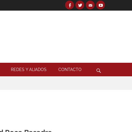
Facebook
Twitter
Email
YouTube
Search
for:
Search
REDES Y ALIADOS
CONTACTO