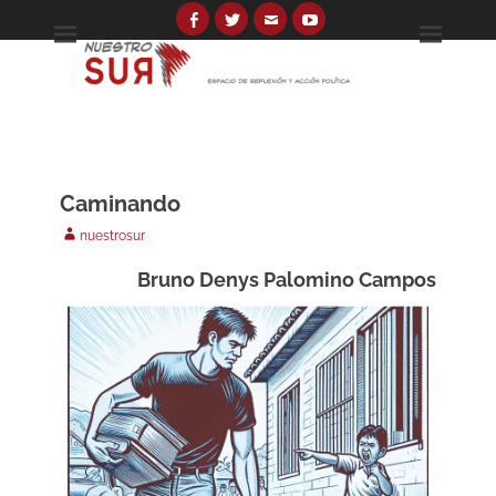
Skip
to
Facebook
Twitter
Email
YouTube
Espacio de reflexión y acción política
Nuestro Sur
content
Search
for:
Caminando
Author
nuestrosur
Bruno Denys Palomino Campos