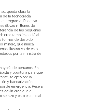
nso, queda clara la
n de la tecnocracia
a el programa “Reactiva
les (8,500 millones de
diferencia de las pequeñas
gobierno también cedió al
s formas de despido,
tor minero, que nunca
as. Ilustrativa de esta
undados por la ministra de
 mayoría de peruanos. En
rápida y oportuna para que
nte, se optó por la
ación y bancarización
ción de emergencia. Pese a
s advirtieron que el
o se hizo y esto es crucial