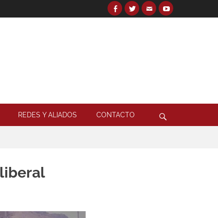
Facebook
Twitter
Email
YouTube
Search
for:
Search
REDES Y ALIADOS
CONTACTO
liberal