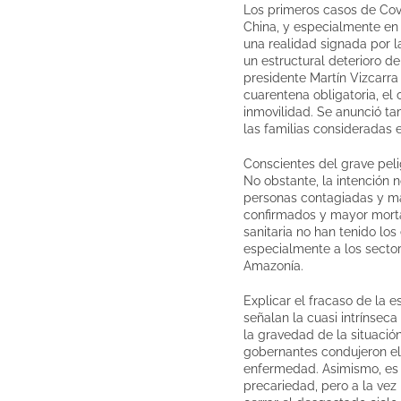
Los primeros casos de Cov
China, y especialmente en 
una realidad signada por l
un estructural deterioro d
presidente Martín Vizcarr
cuarentena obligatoria, el 
inmovilidad. Se anunció ta
las familias consideradas e
Conscientes del grave peli
No obstante, la intención 
personas contagiadas y más
confirmados y mayor morta
sanitaria no han tenido lo
especialmente a los secto
Amazonía.
Explicar el fracaso de la 
señalan la cuasi intrínsec
la gravedad de la situació
gobernantes condujeron el 
enfermedad. Asimismo, es 
precariedad, pero a la vez