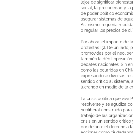
lejos de significar bienest
social, la precariedad y l
de poder político económic
asegurar sistemas de agua
Asimismo, requería medida
o regular los precios de 
Por ahora, el impacto de la
protestas [5]. De un lado,
promovidas por el neolibe
también la débil oposición
debates nacionales. Sin e
como las ocurridas en Chil
expresándose diversas resp
sentido crítico al sistema
lucrando en medio de la e
La crisis política que vive
resolverse y se agudiza co
neoliberal construido para
trabajo de las organizacion
crisis en un sentido críti
por delante el derecho a 
accionar como ciudadanos 