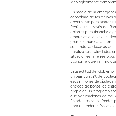
ideológicamente comprometi
En medio de la emergencia 
capacidad de los grupos d
gobernante para acatar sus
Perú” que, a través del Ba
dólares) para financiar a 
empresas a las cuales debid
gremio empresarial aproba
sumando ya decenas de mil
paralizó sus actividades e
situación es la férrea opo
Economía quien afirmó que 
Esta actitud del Gobierno 
un país con 71% de poblaci
esos millones de ciudadan
entrega de bonos, de entre
propio de un programa soc
que agrupaciones de izquie
Estado poseía los fondos pa
para entender el fracaso de