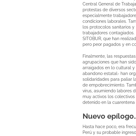
Central General de Trabaj
protestas de diversos sect
especialmente trabajadore
condiciones laborales. Tam
los protocolos sanitarios 
trabajadores contagiados. 
SITOBUR, que han realizad
pero peor pagados y en co
Finalmente, las respuesta
agrupaciones que han sido 
arraigados en lo cultural 
abandono estatal- han org
solidaridades para paliar 
de empobrecimiento. Tambi
virus, asumiendo labores d
muy activos los colectivos
detenido en la cuarentena 
Nuevo epílogo…
Hasta hace poco, era frec
Perú y su probable ingres