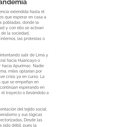
 pandemia
encia extendida hasta el
tes que esperar en casa a
s pobladas, donde la
ad y con ello se activan
 de la sociedad,
nternos, las protestas o
intentando salir de Lima y
ntral hacia Huancayo o
r hacia Apurímac. Nadie
ima, miles optarían por
e crisis ya en curso. La
ias que se empeñan en
 continúan esperando en
el trayecto o llevándolo a
entación del tejido social
beralismo y sus lógicas
sectorizadas
.
Desde las
 sido débil, pues la