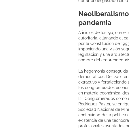
cerrar el desgastado ciclo 
Neoliberalismo
pandemia
A inicios de los ’90, con el
autoritaria, allanando el 
por la Constitución de 1993
imponiendo una visión segú
legislación y una arquitect
nombre del emprendedurismo
La hegemonía conseguida po
democráticos. Del 2001 en
extractivo y fortaleciendo
los conglomerados económi
en materia económica, desd
[2]. Conglomerados como e
Rodríguez Pastor, se enriq
Sociedad Nacional de Miner
continuidad de la política
existencia de una tecnocr
profesionales asentados p