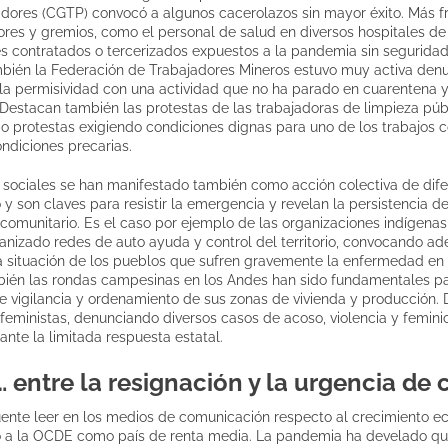
adores (CGTP) convocó a algunos cacerolazos sin mayor éxito. Más f
ores y gremios, como el personal de salud en diversos hospitales de
s contratados o tercerizados expuestos a la pandemia sin seguridad
bién la Federación de Trabajadores Mineros estuvo muy activa denun
y la permisividad con una actividad que no ha parado en cuarentena 
Destacan también las protestas de las trabajadoras de limpieza públ
o protestas exigiendo condiciones dignas para uno de los trabajos 
ndiciones precarias.
s sociales se han manifestado también como acción colectiva de dif
y son claves para resistir la emergencia y revelan la persistencia de
y comunitario. Es el caso por ejemplo de las organizaciones indígena
anizado redes de auto ayuda y control del territorio, convocando a
la situación de los pueblos que sufren gravemente la enfermedad en
én las rondas campesinas en los Andes han sido fundamentales par
e vigilancia y ordenamiento de sus zonas de vivienda y producción. 
 feministas, denunciando diversos casos de acoso, violencia y femini
ante la limitada respuesta estatal.
 entre la resignación y la urgencia de
uente leer en los medios de comunicación respecto al crecimiento e
o a la OCDE como país de renta media. La pandemia ha develado qu