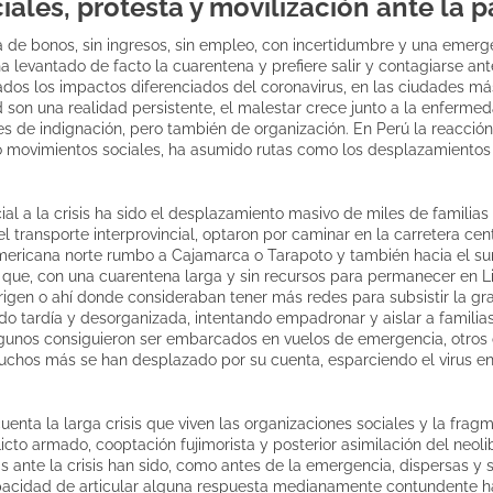
iales, protesta y movilización ante la
a de bonos, sin ingresos, sin empleo, con incertidumbre y una emerg
a levantado de facto la cuarentena y prefiere salir y contagiarse an
dos los impactos diferenciados del coronavirus, en las ciudades má
 son una realidad persistente, el malestar crece junto a la enfermed
es de indignación, pero también de organización. En Perú la reacción
 movimientos sociales, ha asumido rutas como los desplazamientos i
al a la crisis ha sido el desplazamiento masivo de miles de familias 
el transporte interprovincial, optaron por caminar en la carretera ce
mericana norte rumbo a Cajamarca o Tarapoto y también hacia el su
ó que, con una cuarentena larga y sin recursos para permanecer en L
rigen o ahí donde consideraban tener más redes para subsistir la grav
ido tardía y desorganizada, intentando empadronar y aislar a famil
algunos consiguieron ser embarcados en vuelos de emergencia, otros
chos más se han desplazado por su cuenta, esparciendo el virus en 
uenta la larga crisis que viven las organizaciones sociales y la fragm
icto armado, cooptación fujimorista y posterior asimilación del neoli
tas ante la crisis han sido, como antes de la emergencia, dispersas y 
apacidad de articular alguna respuesta medianamente contundente ha