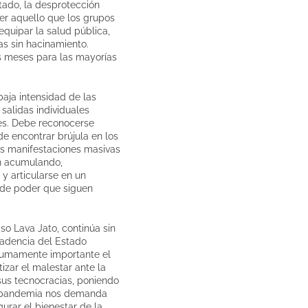
stado, la desprotección
cer aquello que los grupos
equipar la salud pública,
as sin hacinamiento.
os meses para las mayorías
baja intensidad de las
salidas individuales
es. Debe reconocerse
de encontrar brújula en los
as manifestaciones masivas
en acumulando,
 y articularse en un
s de poder que siguen
aso Lava Jato, continúa sin
cadencia del Estado
s sumamente importante el
izar el malestar ante la
 sus tecnocracias, poniendo
la pandemia nos demanda
rar el bienestar de la