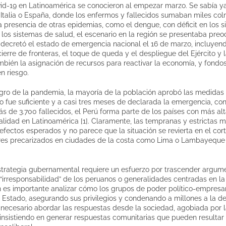
id-19 en Latinoamérica se conocieron al empezar marzo. Se sabía ya
Italia o España, donde los enfermos y fallecidos sumaban miles col
a presencia de otras epidemias, como el dengue, con déficit en los 
e los sistemas de salud, el escenario en la región se presentaba preo
a decretó el estado de emergencia nacional el 16 de marzo, incluye
cierre de fronteras, el toque de queda y el despliegue del Ejército y 
mbién la asignación de recursos para reactivar la economía, y fondos
n riesgo.
gro de la pandemia, la mayoría de la población aprobó las medidas 
no fue suficiente y a casi tres meses de declarada la emergencia, c
 de 3.700 fallecidos, el Perú forma parte de los países con más al
lidad en Latinoamérica [1]. Claramente, las tempranas y estrictas 
s efectos esperados y no parece que la situación se revierta en el co
res precarizados en ciudades de la costa como Lima o Lambayeque 
estrategia gubernamental requiere un esfuerzo por trascender argum
a “irresponsabilidad” de los peruanos o generalidades centradas en la
n es importante analizar cómo los grupos de poder político-empresar
Estado, asegurando sus privilegios y condenando a millones a la de
necesario abordar las respuestas desde la sociedad, agobiada por l
 insistiendo en generar respuestas comunitarias que pueden resultar