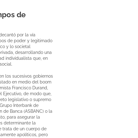
mpos de
 decantó por la vía
upos de poder y legitimado
co y lo societal
privada, desarrollando una
d individualista que, en
ocial.
en los sucesivos gobiernos
 Estado en medio del boom
omista Francisco Durand,
l Ejecutivo, de modo que,
eto legislativo o supremo
 Grupo Interbank de
ión de Banca (ASBANC) o la
to, para asegurar la
es determinante la
e trata de un cuerpo de
amente apolíticos, pero