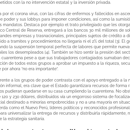
dos con la no intervención estatal y la inversión privada.
por el corona virus, con las cifras de enfermos y fallecidos en asce
e poder y sus lobbys para imponer condiciones, así como la sumisió
 mandatos. Destaca por ejemplo el trato privilegiado que les otorg
nco Central de Reserva, entregará a los bancos 30 mil millones de so
grandes empresas y trasnacionales, principales sujetos de crédito a 
o a tramites y procedimientos no llegaría ni el 2% del total [3]. El 
ndo la suspensión temporal perfecta de labores que permite nueva
es los desempleados [4]. También se hizo sentir la presión del sec
n cuarentena pese a que sus trabajadores contagiados sumaban decen
sición de todos estos grupos a aprobar un impuesto a la riqueza, sec
por ahora “no era importante”.
frente a los grupos de poder contrasta con el apoyo entregado a la
ón informal, era clave que el Estado garantizara recursos de forma 
os pudieran quedarse en su casa cumpliendo la cuarentena. No obsta
 120 y 230 dólares, distribuidos vía un engorroso sistema de focaliz
ial destinado a minorías empobrecidas y no a una mayoría en situa
rda como el Nuevo Perú, líderes políticos y reconocidos profesionale
ra universalizar la entrega de recursos y distribuirla rápidamente, n
 la estrategia sanitaria.