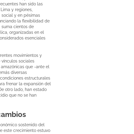
recuentes han sido las
 Lima y regiones,
 social y en pésimas
ciando la flexibilidad de
y suma cientos de
ica, organizadas en el
considerados esenciales
erentes movimientos y
 vínculos sociales
s amazónicas que -ante el
demás diversas
 condiciones estructurales
a frenar la expansión del
De otro lado, han estado
cidio que no se han
 cambios
conómico sostenido del
e este crecimiento estuvo