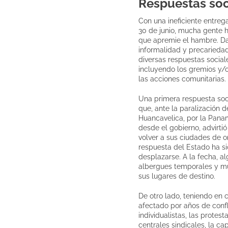
Respuestas soc
Con una ineficiente entreg
30 de junio, mucha gente h
que apremie el hambre. Da
informalidad y precariedad
diversas respuestas social
incluyendo los gremios y/o
las acciones comunitarias.
Una primera respuesta soci
que, ante la paralización d
Huancavelica, por la Pana
desde el gobierno, advirti
volver a sus ciudades de o
respuesta del Estado ha s
desplazarse. A la fecha, 
albergues temporales y mu
sus lugares de destino.
De otro lado, teniendo en c
afectado por años de confl
individualistas, las protes
centrales sindicales, la c