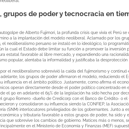
neoliberal.
, grupos de poder y tecnocracia en tie
 autogolpe de Alberto Fujimori, la profunda crisis que vivía el Perú se
camino a la implantación del modelo neoliberal. Aclamado por los gr
, el neoliberalismo peruano se instaló en lo ideológico, lo programáti
n la cual el Estado debe limitar su función a promover la inversión 
ura estatal favorable al libre mercado, y expandiendo una racionalida
 popular, alentaba la informalidad y justificaba la desprotección s
r el neoliberalismo sobrevivió la caída del fujimorismo y continuó 
 adelante, los grupos de poder afirmaron el modelo, reduciendo el
 su influencia en el ámbito político. Justamente, como afirma el econ
cos operan directamente desde el poder político concentrado en e
e el 90 en adelante el 65% de la legislación ha sido hecha por decr
l grupo Romero -dueño de Credicorp con el Banco de Crédito- o el
uecieron y consolidaron su influencia siendo la CONFIEP, la Asociac
ía (SNM) interlocutores privilegiados de los gobernantes. Junto a es
 económica y tributaria favorable a estos grupos de poder, ha sido y 
acia que sobrevive los cambios de gobierno. Matices más o menos, s
rincipalmente en el Ministerio de Economía y Finanzas (MEF) supuest