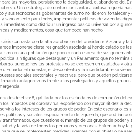
ar para las mayorías, persistiendo la desigualdad, el abandono del E
a pobreza. Una estrategia de contención sanitaria exitosa requería ha
o y sus tecnocracias gobernantes de turno no hicieron: fortalecer y 
 y saneamiento para todos, implementar políticas de viviendas dign
s inmediatas como distribuir un ingreso básico universal por algun
clínicas y medicamentos, cosa que tampoco han hecho.
 crisis contrasta con la alta aprobación del presidente Vizcarra y la 
 parece imponerse cierta resignación asociada al hondo calado de las 
ralismo en una población que poco o nada espera de sus gobernant
 política, sin figuras que destaquen y un Parlamento que no termina 
mbargo, aunque hoy las protestas no se expresen en estallidos y otr
e o Ecuador, el malestar, el descontento y la incertidumbre se vien
uestas sociales sectoriales y reactivas, pero que pueden politizarse
, afirmando antagonismos frente a los privilegiados y aquellos grupo
mergencia.
 Perú desde el 2018, gatillada por los escándalos de corrupción del c
n los impactos del coronavirus, exponiendo con mayor nitidez la de
 servir a los intereses de los grupos de poder. En este escenario, e
es políticas y sociales, especialmente de izquierda, que podrían polit
co y transformador, que cuestione el manejo de los grupos de poder y
la salud y la vida de todos los peruanos y peruanas. Enfrentar hoy 
para que se implementen medidas urgentes con el objetivo de asegu