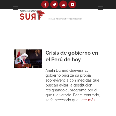
Skip
to
Facebook
Twitter
Email
YouTube
Espacio de reflexión y acción política
Nuestro Sur
content
Search
for:
Crisis de gobierno en
el Perú de hoy
Anahí Durand Guevara El
gobierno prioriza su propia
sobrevivencia con medidas que
buscan evitar la destitución
resignando el programa por el
que fue votado. Por el contrario,
sería necesario que
Leer más