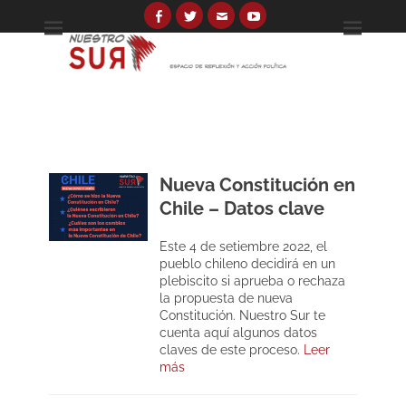
Skip
to
Facebook
Twitter
Email
YouTube
Espacio de reflexión y acción política
Nuestro Sur
content
Search
for:
Nueva Constitución en
Chile – Datos clave
Este 4 de setiembre 2022, el
pueblo chileno decidirá en un
plebiscito si aprueba o rechaza
la propuesta de nueva
Constitución. Nuestro Sur te
cuenta aquí algunos datos
claves de este proceso.
Leer
más