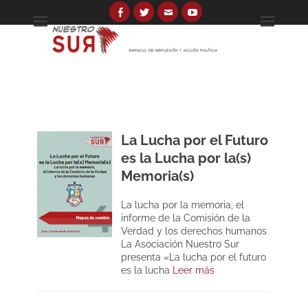
Skip
to
Facebook
Twitter
Email
YouTube
Espacio de reflexión y acción política
Nuestro Sur
content
Search
for:
La Lucha por el Futuro
es la Lucha por la(s)
Memoria(s)
La lucha por la memoria, el
informe de la Comisión de la
Verdad y los derechos humanos
La Asociación Nuestro Sur
presenta «La lucha por el futuro
es la lucha
Leer más