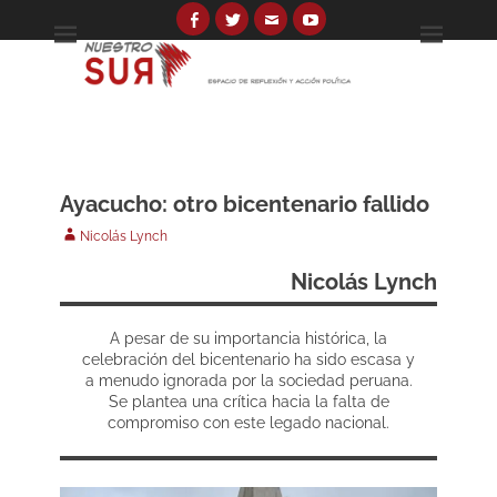
Skip
to
Facebook
Twitter
Email
YouTube
Espacio de reflexión y acción política
Nuestro Sur
content
Search
for:
Ayacucho: otro bicentenario fallido
Author
Nicolás Lynch
Nicolás Lynch
A pesar de su importancia histórica, la
celebración del bicentenario ha sido escasa y
a menudo ignorada por la sociedad peruana.
Se plantea una crítica hacia la falta de
compromiso con este legado nacional.