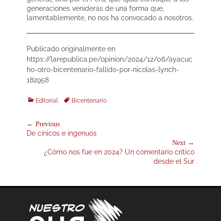
generaciones venideras de una forma que,
lamentablemente, no nos ha convocado a nosotros.
Publicado originalmente en
https://larepublica.pe/opinion/2024/12/06/ayacuc
ho-otro-bicentenario-fallido-por-nicolas-lynch-
182958
Categories
Tags
Editorial
Bicentenario
Navegación
← Previous
Previous
De cínicos e ingenuos
de
post:
Next →
entradas
Next
¿Cómo nos fue en 2024? Un comentario crítico
post:
desde el Sur