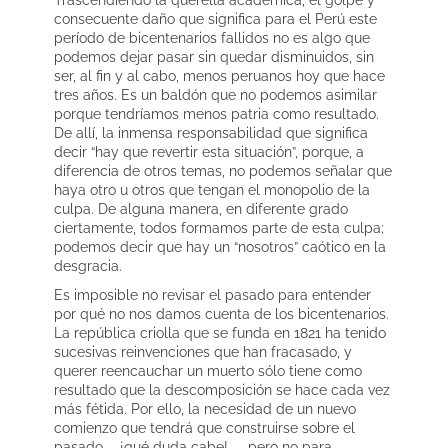
Trascendiendo la querella académica, el golpe y
consecuente daño que significa para el Perú este
período de bicentenarios fallidos no es algo que
podemos dejar pasar sin quedar disminuidos, sin
ser, al fin y al cabo, menos peruanos hoy que hace
tres años. Es un baldón que no podemos asimilar
porque tendríamos menos patria como resultado.
De allí, la inmensa responsabilidad que significa
decir “hay que revertir esta situación”, porque, a
diferencia de otros temas, no podemos señalar que
haya otro u otros que tengan el monopolio de la
culpa. De alguna manera, en diferente grado
ciertamente, todos formamos parte de esta culpa;
podemos decir que hay un “nosotros” caótico en la
desgracia.
Es imposible no revisar el pasado para entender
por qué no nos damos cuenta de los bicentenarios.
La república criolla que se funda en 1821 ha tenido
sucesivas reinvenciones que han fracasado, y
querer reencauchar un muerto sólo tiene como
resultado que la descomposición se hace cada vez
más fétida. Por ello, la necesidad de un nuevo
comienzo que tendrá que construirse sobre el
pasado —¡qué duda cabe!—, pero no para