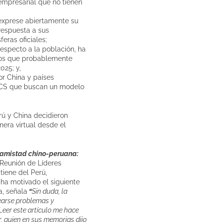
empresarial que no tienen
 exprese abiertamente su
respuesta a sus
eras oficiales;
respecto a la población, ha
smos que probablemente
025; y,
or China y países
RICS que buscan un modelo
erú y China decidieron
era virtual desde el
a amistad chino-peruana:
ª Reunión de Líderes
tiene del Perú,
 ha motivado el siguiente
, señala
“
Sin duda, la
tearse problemas y
 Leer este artículo me hace
r, quien en sus memorias dijo