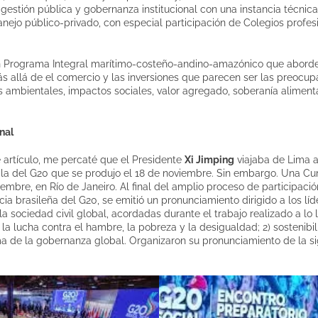
 gestión pública y gobernanza institucional con una instancia técnic
nejo público-privado, con especial participación de Colegios profes
e un Programa Integral marítimo-costeño-andino-amazónico que abord
s allá de el comercio y las inversiones que parecen ser las preocup
 ambientales, impactos sociales, valor agregado, soberanía alimenta
nal
e artículo, me percaté que el Presidente
Xi Jimping
viajaba de Lima a
 la del G20 que se produjo el 18 de noviembre. Sin embargo. Una Cu
iembre, en Río de Janeiro. Al final del amplio proceso de participació
ia brasileña del G20, se emitió un pronunciamiento dirigido a los líd
a sociedad civil global, acordadas durante el trabajo realizado a lo 
) la lucha contra el hambre, la pobreza y la desigualdad; 2) sostenibi
forma de la gobernanza global. Organizaron su pronunciamiento de la 