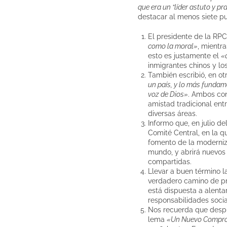
que era un “líder astuto y pr
destacar al menos siete p
El presidente de la RP
como la moral»
, mientr
esto es justamente el
«
inmigrantes chinos y los
También escribió, en ot
un país, y lo más fundame
voz de Dios»
. Ambos con
amistad tradicional ent
diversas áreas.
Informo que, en julio d
Comité Central, en la q
fomento de la moderniza
mundo, y abrirá nuevos 
compartidas.
Llevar a buen término 
verdadero camino de pr
está dispuesta a alent
responsabilidades socia
Nos recuerda que despu
lema
«Un Nuevo Compromi