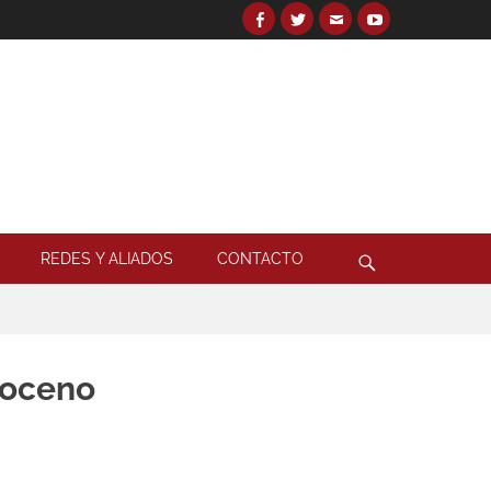
Facebook
Twitter
Email
YouTube
Search
for:
Search
REDES Y ALIADOS
CONTACTO
poceno