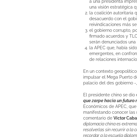
a una presidenta impres
una visión estratégica q
la coalición autoritari
desacuerdo con el gobie
reivindicaciones más sen
el gobierno corrupto, p
firmado acuerdos y TLC
serán denunciados una v
la APEC que, había sido
emergentes, en confron
de relaciones internaci
En un contexto geopolítico,
impulsar el Mega Puerto d
palacio del des gobierno -
El presidente chino se dio
que zarpe hacia un futuro 
Económicos de APEC, que fu
manifestando conocer las r
comentario de
Víctor Caba
diplomacia china es extremad
resolverlas sin recurrir a la
recordar a la escuela diplom