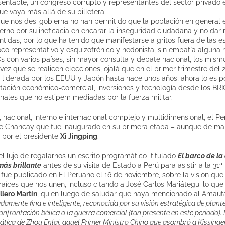
entable, un congreso corrupto y representantes del sector privado 
ue vaya más allá de su billetera;
a que nos des-gobierna no han permitido que la población en general
rno por su ineficacia en encarar la inseguridad ciudadana y no dar 
tidas, por lo que ha tenido que manifestarse a gritos fuera de las esf
oco representativo y esquizofrénico y hedonista, sin empatía alguna 
s con varios países, sin mayor consulta y debate nacional, los mi
ez que se realicen elecciones, ojalá que en el primer trimestre del 2
 liderada por los EEUU y Japón hasta hace unos años, ahora lo es p
tación económico-comercial, inversiones y tecnología desde los B
onales que no est`pem mediadas por la fuerza militar.
 nacional, interno e internacional complejo y multidimensional, el P
e Chancay que fue inaugurado en su primera etapa – aunque de man
, por el presidente
Xi Jingping
.
 el lujo de regalarnos un escrito programático titulado
El barco de l
más brillante
antes de su visita de Estado a Perú para asistir a la 31
e publicado en El Peruano el 16 de noviembre, sobre la visión que 
aíces que nos unen, incluso citando a José Carlos Mariátegui lo que
llero Martín
, quien luego de saludar que haya mencionado al Amauta
amente fina e inteligente, reconocida por su visión estratégica de plan
 confrontación bélica o la guerra comercial (tan presente en este periodo).
ática de Zhou Enlai, aquel Primer Ministro Chino que asombró a Kissinge