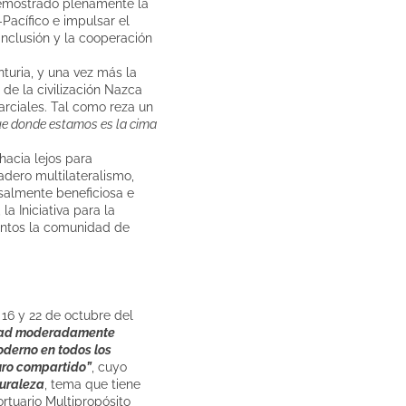
 demostrado plenamente la
Pacífico e impulsar el
 inclusión y la cooperación
uria, y una vez más la
de la civilización Nazca
arciales. Tal como reza un
ue donde estamos es la cima
 hacia lejos para
adero multilateralismo,
salmente beneficiosa e
la Iniciativa para la
 juntos la comunidad de
 16 y 22 de octubre del
dad moderadamente
oderno en todos los
uro compartido”
, cuyo
turaleza
, tema que tiene
rtuario Multipropósito