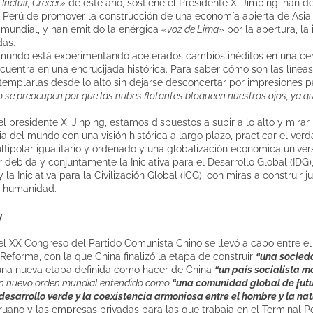
Incluir, Crecer»
de este año, sostiene el Presidente Xi Jimping, han
 Perú de promover la construcción de una economía abierta de Asia-
mundial, y han emitido la enérgica
«voz de Lima»
por la apertura, la
das.
mundo está experimentando acelerados cambios inéditos en una cent
entra en una encrucijada histórica. Para saber cómo son las líneas 
templarlas desde lo alto sin dejarse desconcertar por impresiones p
 se preocupen por que las nubes flotantes bloqueen nuestros ojos, ya q
el presidente Xi Jinping, estamos dispuestos a subir a lo alto y mirar
 del mundo con una visión histórica a largo plazo, practicar el verd
ipolar igualitario y ordenado y una globalización económica univer
 debida y conjuntamente la Iniciativa para el Desarrollo Global (IDG), 
 la Iniciativa para la Civilización Global (ICG), con miras a construir
a humanidad.
y
el XX Congreso del Partido Comunista Chino se llevó a cabo entre el
 Reforma, con la que China finalizó la etapa de construir
“una socie
r una nueva etapa definida como hacer de China
“un país socialista m
 un nuevo orden mundial entendido como
“una comunidad global de fut
desarrollo verde y la coexistencia armoniosa entre el hombre y la na
ruano y las empresas privadas para las que trabaja en el Terminal Po