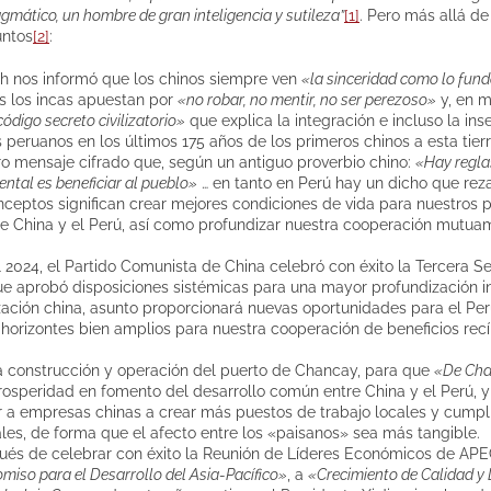
agmático, un hombre de gran inteligencia y sutileza”
[1]
. Pero más allá de
untos
[2]
:
Ch nos informó que los chinos siempre ven
«la sinceridad como lo fun
as los incas apuestan por
«no robar, no mentir, no ser perezoso»
y, en m
código secreto civilizatorio»
que explica la integración e incluso la ins
 peruanos en los últimos 175 años de los primeros chinos a esta tierr
ro mensaje cifrado que, según un antiguo proverbio chino:
«Hay regla
ntal es beneficiar al pueblo»
… en tanto en Perú hay un dicho que rez
ceptos significan crear mejores condiciones de vida para nuestros p
re China y el Perú, así como profundizar nuestra cooperación mutua
el 2024, el Partido Comunista de China celebró con éxito la Tercera S
ue aprobó disposiciones sistémicas para una mayor profundización i
ción china, asunto proporcionará nuevas oportunidades para el Perú
horizontes bien amplios para nuestra cooperación de beneficios rec
la construcción y operación del puerto de Chancay, para que
«De Cha
osperidad en fomento del desarrollo común entre China y el Perú, y
ar a empresas chinas a crear más puestos de trabajo locales y cump
les, de forma que el afecto entre los «paisanos» sea más tangible.
és de celebrar con éxito la Reunión de Líderes Económicos de APE
so para el Desarrollo del Asia-Pacífico»
, a
«Crecimiento de Calidad 