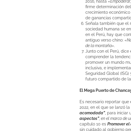
2016, hasta
«Empoderar, 
firme determinación del
crecimiento económico 
de ganancias comparti
Señala también que el 
sociedad humana se encu
en el Perú, hay que con
antiguo verso chino:
«No
de la montaña»
.
Junto con el Perú, dice 
comprender la tendencia
promover un mundo mult
inclusiva, e implementar
Seguridad Global (ISG) y
futuro compartido de l
El Mega Puerto de Chanca
Es necesario reportar que 
2022, en el que se lanzó la
acomodada”
, para inicia
aspectos”
, en el marco de
capítulo 10 es
Promover el 
sin cuidado al gobierno pe