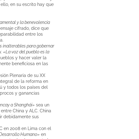
 ello, en su escrito hay que
damental y la benevolencia
ensaje cifrado, dice que
eparabilidad entre los
a.
s inalterables para gobernar
a:
«La voz del pueblo es la
ueblos y hacer valer la
mente beneficiosa en las
esión Plenaria de su XX
ntegral de la reforma en
 y todos los países del
íprocos y ganancias
ncay a Shanghái»
sea un
 entre China y ALC. China
lir debidamente sus
C en 2008 en Lima con el
y Desarrollo Humano»
en