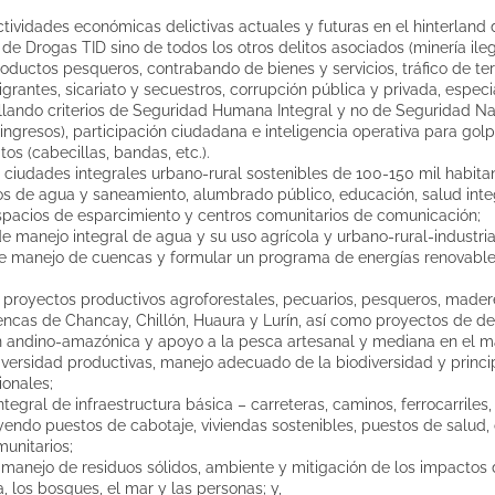
tividades económicas delictivas actuales y futuras en el hinterland
to de Drogas TID sino de todos los otros delitos asociados (minería ile
oductos pesqueros, contrabando de bienes y servicios, tráfico de te
igrantes, sicariato y secuestros, corrupción pública y privada, espe
rrollando criterios de Seguridad Humana Integral y no de Seguridad Na
ingresos), participación ciudadana e inteligencia operativa para gol
tos (cabecillas, bandas, etc.).
 ciudades integrales urbano-rural sostenibles de 100-150 mil habitan
s de agua y saneamiento, alumbrado público, educación, salud integ
espacios de esparcimiento y centros comunitarios de comunicación;
 manejo integral de agua y su uso agrícola y urbano-rural-industria
e manejo de cuencas y formular un programa de energías renovable
proyectos productivos agroforestales, pecuarios, pesqueros, madere
encas de Chancay, Chillón, Huaura y Lurín, así como proyectos de de
n andino-amazónica y apoyo a la pesca artesanal y mediana en el ma
iversidad productivas, manejo adecuado de la biodiversidad y princ
ionales;
tegral de infraestructura básica – carreteras, caminos, ferrocarriles
yendo puestos de cabotaje, viviendas sostenibles, puestos de salud,
unitarios;
 manejo de residuos sólidos, ambiente y mitigación de los impactos
a, los bosques, el mar y las personas; y,