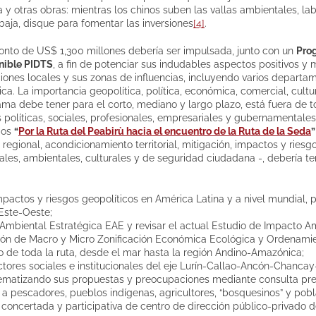
 otras obras: mientras los chinos suben las vallas ambientales, la
baja, disque para fomentar las inversiones
[4]
.
monto de US$ 1,300 millones debería ser impulsada, junto con un
Prog
enible PIDTS
, a fin de potenciar sus indudables aspectos positivos y 
iones locales y sus zonas de influencias, incluyendo varios departame
ca. La importancia geopolítica, política, económica, comercial, cultu
a debe tener para el corto, mediano y largo plazo, está fuera de t
 políticas, sociales, profesionales, empresariales y gubernamentales
mos
“
Por la Ruta del Peabirù hacia el encuentro de la Ruta de la Seda
”
regional, acondicionamiento territorial, mitigación, impactos y riesg
ciales, ambientales, culturales y de seguridad ciudadana -, debería t
pactos y riesgos geopolíticos en América Latina y a nivel mundial, p
Este-Oeste;
 Ambiental Estratégica EAE y revisar el actual Estudio de Impacto Am
ión de Macro y Micro Zonificación Económica Ecológica y Ordenamien
rgo de toda la ruta, desde el mar hasta la región Andino-Amazónica;
tores sociales e institucionales del eje Lurín-Callao-Ancón-Chanca
tematizando sus propuestas y preocupaciones mediante consulta prev
 a pescadores, pueblos indígenas, agricultores, “bosquesinos” y pob
concertada y participativa de centro de dirección público-privado de