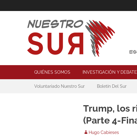
Skip
to
content
Nuestro Sur
Espacio de reflexión y acción política
Primary Menu
QUIÉNES SOMOS
INVESTIGACIÓN Y DEBATE
Secondary Menu
Voluntariado Nuestro Sur
Boletín Del Sur
Trump, los 
(Parte 4-Fina
Author
Hugo Cabieses