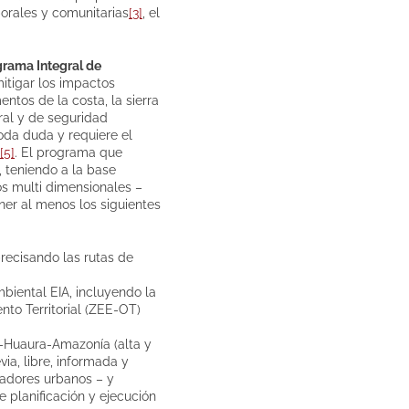
borales y comunitarias
[3]
, el
rama Integral de
mitigar los impactos
ntos de la costa, la sierra
ral y de seguridad
oda duda y requiere el
[5]
. El programa que
, teniendo a la base
os multi dimensionales –
ener al menos los siguientes
recisando las rutas de
biental EIA, incluyendo la
to Territorial (ZEE-OT)
y-Huaura-Amazonía (alta y
ia, libre, informada y
ladores urbanos – y
 planificación y ejecución