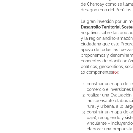
de Chancay como se llama y
des-gobierno del Perú las 
La gran inversión por un 
Desarrollo Territorial Sost
negativos sobre las poblac
y la región andino-amazóni
ciudadana que este Program
apoyo de todas las fuerzas
proponemos y denomina
conceptos de planificación 
políticos, geopolíticos, so
10 componentes
[6]
:
construir un mapa de im
comercio e inversiones 
realizar una Evaluación
indispensable elaborac
rural y urbana, a lo la
construir un mapa de ac
baja), recogiendo y sis
vinculante – incluyendo
elaborar una propuesta 