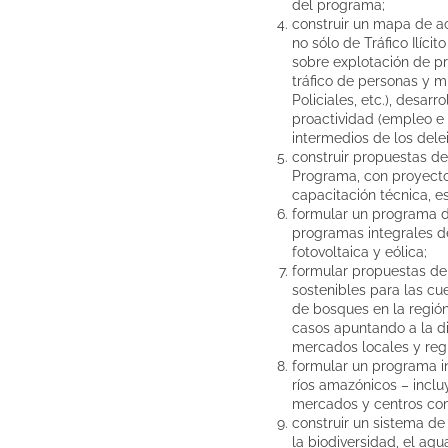
del programa;
construir un mapa de ac
no sólo de Tráfico Ilíci
sobre explotación de pr
tráfico de personas y m
Policiales, etc.), desa
proactividad (empleo e 
intermedios de los delei
construir propuestas de
Programa, con proyecto
capacitación técnica, 
formular un programa de
programas integrales d
fotovoltaica y eólica;
formular propuestas de 
sostenibles para las cu
de bosques en la regió
casos apuntando a la d
mercados locales y reg
formular un programa in
ríos amazónicos – inclu
mercados y centros com
construir un sistema de
la biodiversidad, el agu