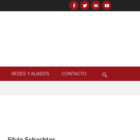
Facebook
Twitter
Email
YouTube
Search
for:
Search
REDES Y ALIADOS
CONTACTO
Silvio Schachter