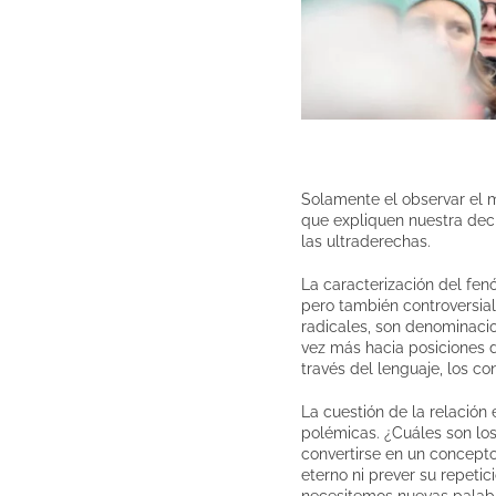
Solamente el observar el m
que expliquen nuestra dec
las ultraderechas.
La caracterización del f
pero también controversial
radicales, son denominaci
vez más hacia posiciones d
través del lenguaje, los c
La cuestión de la relación
polémicas. ¿Cuáles son los
convertirse en un concepto
eterno ni prever su repeti
necesitemos nuevas palabra