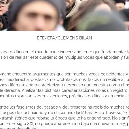
EFE/EPA/CLEMENS BILAN
apa político en el mundo hace innecesario tener que fundamentar la
isión de realizar este cuaderno de múltiples voces que abordan y 
enómeno encuentra argumentos que son muchas veces coincidentes y
es, neoderecha, posfascismo, protofascismos, fascismo neoliberal, 
ones diferentes para caracterizar un proceso que muestra como el
e derecha. Analizar las distintas caracterizaciones no es un regist
onceptos expresan saberes, acciones, prácticas políticas y creencias 
 entre los fascismos del pasado y del presente ha recibido muchas r
 rasgos de continuidad y de discontinuidad? Para Enzo Traverso, “e
 transhistórico que rebasa la época que lo ha engendrado. No signif
ción. En el siglo XXI, no puede aparecer sino bajo una nueva forma y
s para describirlo”.