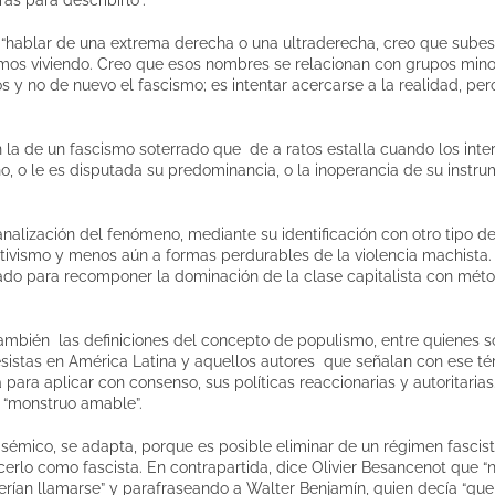
“hablar de una extrema derecha o una ultraderecha, creo que sube
mos viviendo. Creo que esos nombres se relacionan con grupos minori
 y no de nuevo el fascismo; es intentar acercarse a la realidad, pe
la de un fascismo soterrado que de a ratos estalla cuando los inte
no, o le es disputada su predominancia, o la inoperancia de su instr
nalización del fenómeno, mediante su identificación con otro tipo d
activismo y menos aún a formas perdurables de la violencia machist
tado para recomponer la dominación de la clase capitalista con méto
también las definiciones del concepto de populismo, entre quienes s
sistas en América Latina y aquellos autores que señalan con ese tér
 para aplicar con consenso, sus políticas reaccionarias y autoritaria
l “monstruo amable”.
isémico, se adapta, porque es posible eliminar de un régimen fasci
rlo como fascista. En contrapartida, dice Olivier Besancenot que 
rían llamarse” y parafraseando a Walter Benjamín, quien decía “que