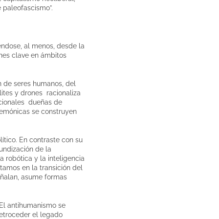
e paleofascismo”.
yéndose, al menos, desde la
nes clave en ámbitos
ón de seres humanos, del
lites y drones racionaliza
acionales dueñas de
gemónicas se construyen
lítico. En contraste con su
undización de la
 robótica y la inteligencia
tamos en la transición del
señalan, asume formas
El antihumanismo se
retroceder el legado