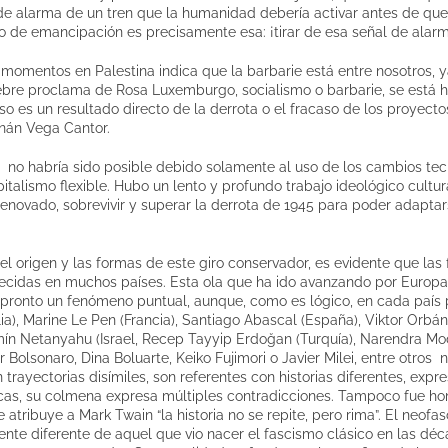
 de alarma de un tren que la humanidad debería activar antes de que 
to de emancipación es precisamente esa: ¡tirar de esa señal de alarm
momentos en Palestina indica que la barbarie está entre nosotros, y
lebre proclama de Rosa Luxemburgo, socialismo o barbarie, se está h
eso es un resultado directo de la derrota o el fracaso de los proyecto
enán Vega Cantor.
 no habría sido posible debido solamente al uso de los cambios tec
italismo flexible. Hubo un lento y profundo trabajo ideológico cultur
enovado, sobrevivir y superar la derrota de 1945 para poder adapta
el origen y las formas de este giro conservador, es evidente que las
lecidas en muchos países. Esta ola que ha ido avanzando por Europa 
 pronto un fenómeno puntual, aunque, como es lógico, en cada país p
alia), Marine Le Pen (Francia), Santiago Abascal (España), Viktor Orbá
mín Netanyahu (Israel, Recep Tayyip Erdoğan (Turquía), Narendra Mod
Bolsonaro, Dina Boluarte, Keiko Fujimori o Javier Milei, entre otros
n trayectorias disímiles, son referentes con historias diferentes, expr
óficas, su colmena expresa múltiples contradicciones. Tampoco fue 
atribuye a Mark Twain “la historia no se repite, pero rima”. El neofa
te diferente de aquel que vio nacer el fascismo clásico en las déc