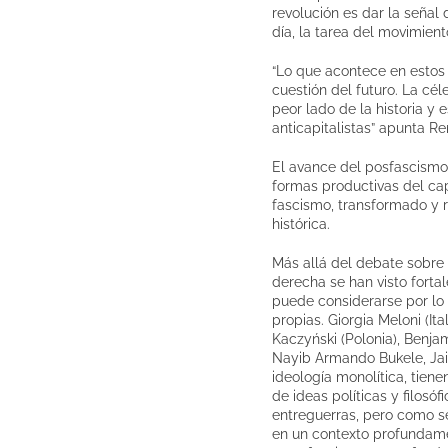
revolución es dar la señal
día, la tarea del movimien
“Lo que acontece en estos 
cuestión del futuro. La cé
peor lado de la historia y 
anticapitalistas” apunta R
El avance del posfascismo
formas productivas del cap
fascismo, transformado y r
histórica.
Más allá del debate sobre 
derecha se han visto forta
puede considerarse por lo
propias. Giorgia Meloni (It
Kaczyński (Polonia), Benja
Nayib Armando Bukele, Jair 
ideología monolítica, tiene
de ideas políticas y filos
entreguerras, pero como se 
en un contexto profundamen