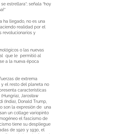
se estrellara”; señala “hoy
a!”
a ha llegado, no es una
aciendo realidad por el
s revolucionarios y
nológicos o las nuevas
al que le permitió al
rse a la nueva época
 fuerzas de extrema
y el resto del planeta no
resenta características
n (Hungria), Jarosław
i (India), Donald Trump,
 no son la expresión de una
esan un collage variopinto
homogéneo el fascismo de
scismo tiene su despliegue
adas de 1920 y 1930, el