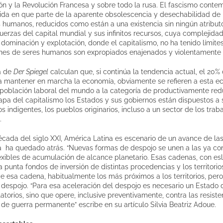
ación y la Revolución Francesa y sobre todo la rusa. El fascismo con
a en que parte de la aparente obsolescencia y desechabilidad de 
s humanos, reducidos como están a una existencia sin ningún atribu
uerzas del capital mundial y sus infinitos recursos, cuya complejidad
ominación y explotación, donde el capitalismo, no ha tenido límites
nes de seres humanos son expropiados enajenados y violentamente 
a de
Der Spiegel
calculan que, si continúa la tendencia actual, el 20% 
ra mantener en marcha la economía, obviamente se refieren a esta 
a población laboral del mundo a la categoría de productivamente re
apa del capitalismo los Estados y sus gobiernos están dispuestos a sa
os indigentes, los pueblos originarios, incluso a un sector de los trab
.
ada del siglo XXI, América Latina es escenario de un avance de las 
a ha quedado atrás. “Nuevas formas de despojo se unen a las ya con
lexibles de acumulación de alcance planetario. Esas cadenas, con e
 punta fondos de inversión de distintas procedencias y los territorios
esa cadena, habitualmente los más próximos a los territorios, pero
 despojo. “Para esa aceleración del despojo es necesario un Estado 
torios, sino que opere, inclusive preventivamente, contra las resistenc
de guerra permanente” escribe en su artículo Silvia Beatriz Adoue.