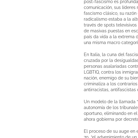
post-fascismo es profunda
comunicación, sus líderes 
fascismo clásico, su razón
radicalismo estaba a la al
través de spots televisivos
de masivas puestas en esc
país da vida a la extrema 
una misma macro categorí
En Italia, la cuna del fasc
cruzada por la desigualdad
personas asalariadas contr
LGBTIQ, contra los inmigran
nación, enemigo de su bie
criminaliza a los contrario
antirracistas, antifascistas
Un modelo de la llamada “d
autonomía de los tribunale
oportuno, eliminando en el 
ahora gobierna por decret
El proceso de su auge en 
70, “el advenimiento de un