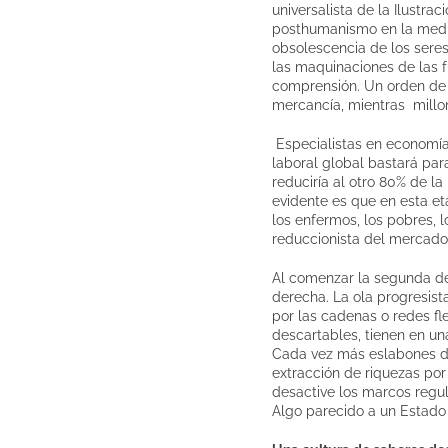
universalista de la Ilustr
posthumanismo en la medid
obsolescencia de los sere
las maquinaciones de las f
comprensión. Un orden de d
mercancía, mientras millo
Especialistas en economí
laboral global bastará pa
reduciría al otro 80% de l
evidente es que en esta et
los enfermos, los pobres, l
reduccionista del mercado
Al comenzar la segunda déc
derecha. La ola progresist
por las cadenas o redes f
descartables, tienen en una
Cada vez más eslabones de 
extracción de riquezas por
desactive los marcos regula
Algo parecido a un Estado 