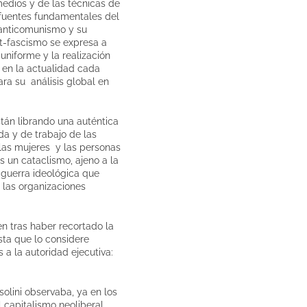
edios y de las técnicas de
s fuentes fundamentales del
l anticomunismo y su
st-fascismo se expresa a
uniforme y la realización
 en la actualidad cada
ara su análisis global en
stán librando una auténtica
da y de trabajo de las
 las mujeres y las personas
es un cataclismo, ajeno a la
guerra ideológica que
a las organizaciones
en tras haber recortado la
sta que lo considere
 a la autoridad ejecutiva:
olini observaba, ya en los
capitalismo neoliberal,