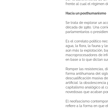
frente al cual el régimen 
Hacia un posthumanismo
Se trata de explorar un ac
década de 1980. Una corri
parlamentarios o presidien
Es el correlato político n
agua, la flora, la fauna y
aún más la explotación, ba
macroprocesadores de info
en base a lo que dictan su
Romper las resistencias, di
forma antihumana del sigl
descualificación masiva de
artificial: la obsolescenci
capitalismo analógico al c
novedosas que acaban por r
El neofascismo contempor
refiere a la forma en que e