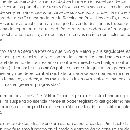
mente conservador. Su actualidad se funda en el uso eficaz de los m
revientan las pantallas de televisión y las redes sociales. Una de la
 de ser y, en varios casos, la clave de su ascenso al poder ha sido e
tura del desafío encarnado por la Revolución Rusa. Hoy en día, el po
 y campañas publicitarias, antes que haciendo desfilar sus tropas en 
ena de impactante teatralidad. Por otra parte, podemos afirmar que
derecha que necesita, aunque sus diferencias no impiden incluirlas p
a.
ismo, señala Stefanie Prezioso que “Giorgia Meloni y sus seguidores e
; una guerra contra las y los oprimidos, contra las condiciones de vi
a el derecho de manifestación, contra el derecho de huelga, contra
tes […] transmitir a la opinión pública la idea de que la inmigración 
nestar y que debe combatirse. Esta cruzada va acompañada de una 
s a la nación, es decir, a los marxistas, a los movimientos climáticos 
 o, más en general, progresistas”.
emocracia iliberal” es Viktor Orbán, el primer ministro húngaro, qui
s, ha suspendido esencialmente el poder legislativo del gobierno ha
proceso el principio liberal-democrático de los límites institucionales
o.
el campo de las ideas viene amasándose por décadas. Pier Paolo Pas
 nuevo fascismo fundado en el modelo antropológico consumista del 