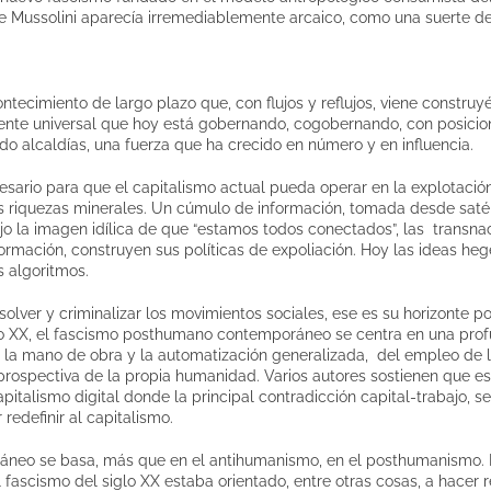
de Mussolini aparecía irremediablemente arcaico, como una suerte d
ontecimiento de largo plazo que, con flujos y reflujos, viene constru
ente universal que hoy está gobernando, cogobernando, con posicio
do alcaldías, una fuerza que ha crecido en número y en influencia.
ecesario para que el capitalismo actual pueda operar en la explotaci
 las riquezas minerales. Un cúmulo de información, tomada desde saté
jo la imagen idílica de que “estamos todos conectados”, las transn
rmación, construyen sus políticas de expoliación. Hoy las ideas he
s algoritmos.
solver y criminalizar los movimientos sociales, ese es su horizonte po
o XX, el fascismo posthumano contemporáneo se centra en una prof
 la mano de obra y la automatización generalizada, del empleo de la
a prospectiva de la propia humanidad. Varios autores sostienen que es
apitalismo digital donde la principal contradicción capital-trabajo, 
edefinir al capitalismo.
áneo se basa, más que en el antihumanismo, en el posthumanismo. 
l fascismo del siglo XX estaba orientado, entre otras cosas, a hacer 