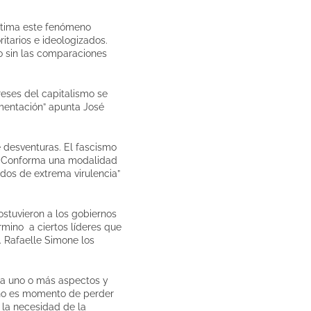
stima este fenómeno
tarios e ideologizados.
ro sin las comparaciones
reses del capitalismo se
umentación” apunta José
e desventuras. El fascismo
a. Conforma una modalidad
dos de extrema virulencia”
ostuvieron a los gobiernos
mino a ciertos líderes que
s. Rafaelle Simone los
sta uno o más aspectos y
“no es momento de perder
 la necesidad de la