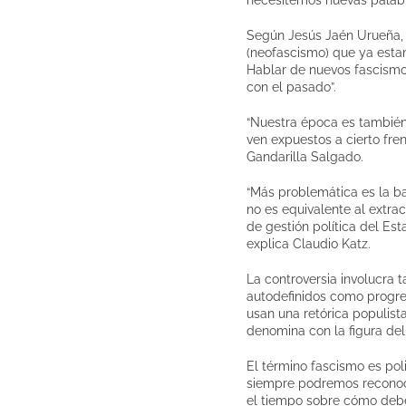
Según Jesús Jaén Urueña, 
(neofascismo) que ya esta
Hablar de nuevos fascismos
con el pasado”.
“Nuestra época es también 
ven expuestos a cierto fre
Gandarilla Salgado.
“Más problemática es la ba
no es equivalente al extr
de gestión política del Es
explica Claudio Katz.
La controversia involucra 
autodefinidos como progre
usan una retórica populista
denomina con la figura de
El término fascismo es pol
siempre podremos reconoce
el tiempo sobre cómo debe