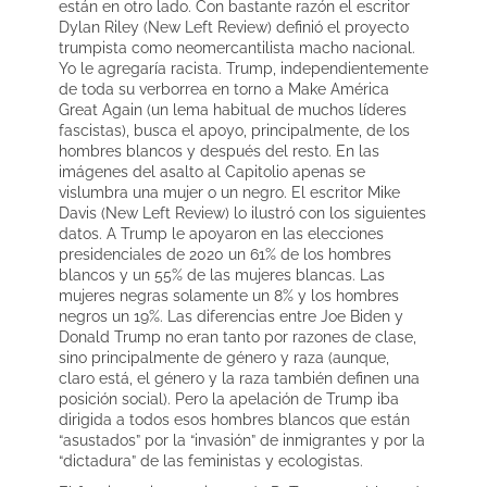
están en otro lado. Con bastante razón el escritor
Dylan Riley (New Left Review) definió el proyecto
trumpista como neomercantilista macho nacional.
Yo le agregaría racista. Trump, independientemente
de toda su verborrea en torno a Make América
Great Again (un lema habitual de muchos líderes
fascistas), busca el apoyo, principalmente, de los
hombres blancos y después del resto. En las
imágenes del asalto al Capitolio apenas se
vislumbra una mujer o un negro. El escritor Mike
Davis (New Left Review) lo ilustró con los siguientes
datos. A Trump le apoyaron en las elecciones
presidenciales de 2020 un 61% de los hombres
blancos y un 55% de las mujeres blancas. Las
mujeres negras solamente un 8% y los hombres
negros un 19%. Las diferencias entre Joe Biden y
Donald Trump no eran tanto por razones de clase,
sino principalmente de género y raza (aunque,
claro está, el género y la raza también definen una
posición social). Pero la apelación de Trump iba
dirigida a todos esos hombres blancos que están
“asustados” por la “invasión” de inmigrantes y por la
“dictadura” de las feministas y ecologistas.