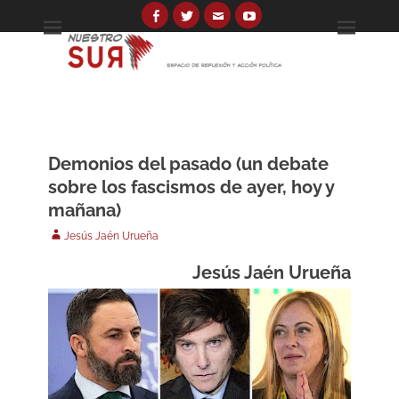
Skip
to
Facebook
Twitter
Email
YouTube
Espacio de reflexión y acción política
Nuestro Sur
content
Search
for:
Demonios del pasado (un debate
sobre los fascismos de ayer, hoy y
mañana)
Author
Jesús Jaén Urueña
Jesús Jaén Urueña