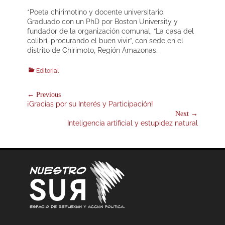
*Poeta chirimotino y docente universitario.
Graduado con un PhD por Boston University y
fundador de la organización comunal, “La casa del
colibrí, procurando el buen vivir”, con sede en el
distrito de Chirimoto, Región Amazonas.
Categories
Editorial
Navegación
← Previous
Previous
¡Gracias por su Interés y Participación!
de
post:
Next →
entradas
Next
Inteligencia artificial y estupidez natural
post: