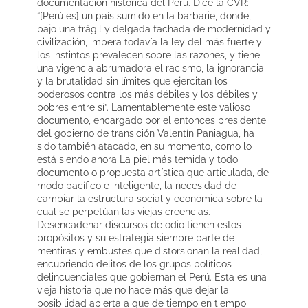
documentación histórica del Perú. Dice la CVR:
“[Perú es] un país sumido en la barbarie, donde,
bajo una frágil y delgada fachada de modernidad y
civilización, impera todavía la ley del más fuerte y
los instintos prevalecen sobre las razones, y tiene
una vigencia abrumadora el racismo, la ignorancia
y la brutalidad sin límites que ejercitan los
poderosos contra los más débiles y los débiles y
pobres entre sí”. Lamentablemente este valioso
documento, encargado por el entonces presidente
del gobierno de transición Valentín Paniagua, ha
sido también atacado, en su momento, como lo
está siendo ahora La piel más temida y todo
documento o propuesta artística que articulada, de
modo pacífico e inteligente, la necesidad de
cambiar la estructura social y económica sobre la
cual se perpetúan las viejas creencias.
Desencadenar discursos de odio tienen estos
propósitos y su estrategia siempre parte de
mentiras y embustes que distorsionan la realidad,
encubriendo delitos de los grupos políticos
delincuenciales que gobiernan el Perú. Esta es una
vieja historia que no hace más que dejar la
posibilidad abierta a que de tiempo en tiempo