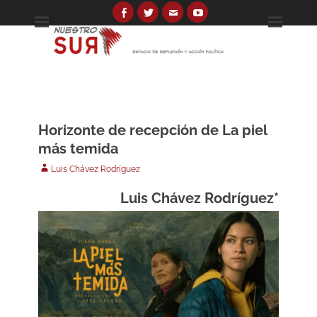
Skip
to
Facebook
Twitter
Email
YouTube
Espacio de reflexión y acción política
Nuestro Sur
content
Search
for:
Horizonte de recepción de La piel
más temida
Author
Luis Chávez Rodríguez
Luis Chávez Rodríguez*