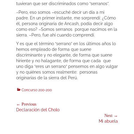
tuvieran que ser discriminados como “serranos”.
–Pero, eso somos –escuché decir un día a mi
padre. En un primer instante, me sorprendí: ¿Cómo
él, persona originaria de Ancash, podía decir algo
como eso? –Somos serranos porque nacimos en la
sierra. –Pero, fue ahí cuando comprendí.
Y es que el término “serrano” en los últimos años lo
hemos empleado de forma que suene
discriminante y no elegante, de forma que suene
hiriente y no halagante, de forma que cada que
uno diga “eres un serrano” pensemos en algo vulgar
y no quiénes somos realmente: personas
originarias de la sierra del Perú.
Categories
Concurso 200-200
Navegación
← Previous
Previous
Declaración del Cholo
de
post:
Next →
entradas
Next
Mi abuela
post: