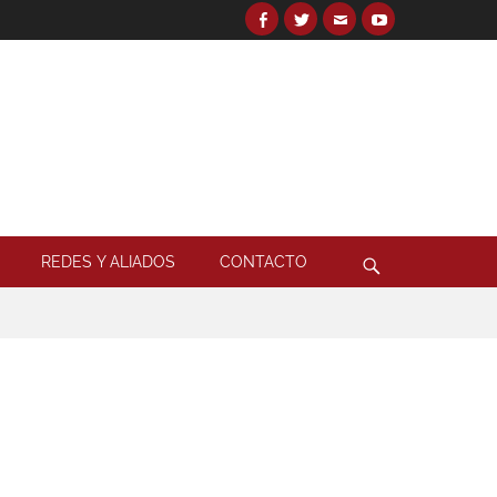
Facebook
Twitter
Email
YouTube
Search
for:
Search
REDES Y ALIADOS
CONTACTO