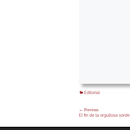
Categories
Editorial
Navegación
← Previous
Previous
El fin de la orgullosa sorde
de
post: