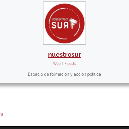
nuestrosur
Web
|
+ posts
Espacio de formación y acción política
ra
Next
post: