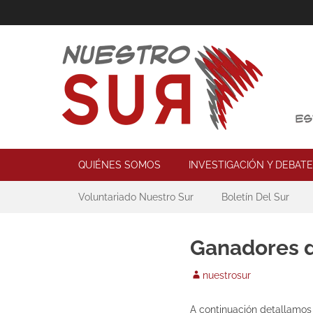
Skip
to
content
Nuestro Sur
Espacio de reflexión y acción política
Primary Menu
QUIÉNES SOMOS
INVESTIGACIÓN Y DEBATE
Secondary Menu
Voluntariado Nuestro Sur
Boletín Del Sur
Ganadores d
Author
nuestrosur
A continuación detallamos