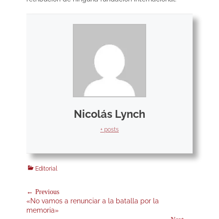
Nicolás Lynch
+ posts
Categories
Editorial
Navegación
← Previous
Previous
«No vamos a renunciar a la batalla por la
de
post:
memoria»
entradas