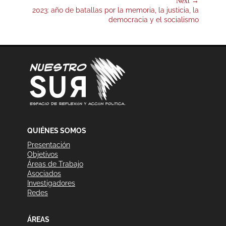
Next →
Next
2023: año de batallas por la memoria, la justicia, la
post:
democracia y el socialismo
QUIÉNES SOMOS
Presentación
Objetivos
Áreas de Trabajo
Asociados
Investigadores
Redes
ÁREAS