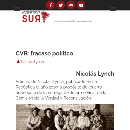
Skip
to
Facebook
Twitter
Email
YouTube
Espacio de reflexión y acción política
Nuestro Sur
content
Search
for:
CVR: fracaso político
Author
Nicolás Lynch
Nicolás Lynch
Artículo de Nicolás Lynch, publicado en La
República el año 2007, a propósito del cuarto
aniversario de la entrega del Informe Final de la
Comisión de la Verdad y Reconciliación.