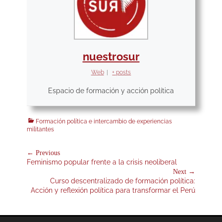
nuestrosur
Web
|
+ posts
Espacio de formación y acción política
Categories
Formación política e intercambio de experiencias
militantes
Navegación
← Previous
Previous
Feminismo popular frente a la crisis neoliberal
de
post:
Next →
entradas
Next
Curso descentralizado de formación política:
post:
Acción y reflexión política para transformar el Perú