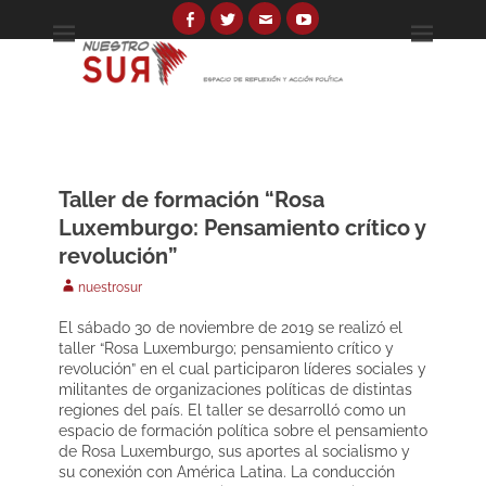
Skip
to
Facebook
Twitter
Email
YouTube
Espacio de reflexión y acción política
Nuestro Sur
content
Search
for:
Taller de formación “Rosa
Luxemburgo: Pensamiento crítico y
revolución”
Author
nuestrosur
El sábado 30 de noviembre de 2019 se realizó el
taller “Rosa Luxemburgo; pensamiento crítico y
revolución” en el cual participaron líderes sociales y
militantes de organizaciones políticas de distintas
regiones del país. El taller se desarrolló como un
espacio de formación política sobre el pensamiento
de Rosa Luxemburgo, sus aportes al socialismo y
su conexión con América Latina. La conducción