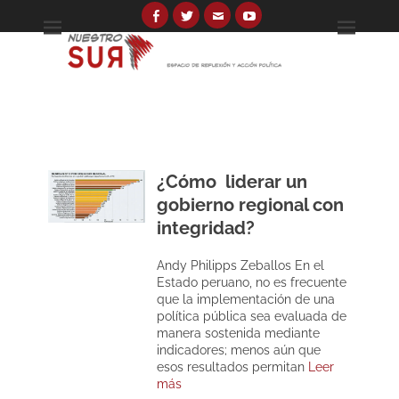
Skip
to
Facebook
Twitter
Email
YouTube
Espacio de reflexión y acción política
Nuestro Sur
content
Search
for:
¿Cómo liderar un
gobierno regional con
integridad?
Andy Philipps Zeballos En el
Estado peruano, no es frecuente
que la implementación de una
política pública sea evaluada de
manera sostenida mediante
indicadores; menos aún que
esos resultados permitan
Leer
más