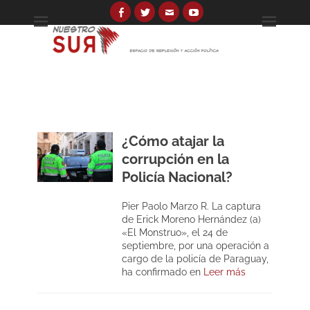
Skip
to
Facebook
Twitter
Email
YouTube
Espacio de reflexión y acción política
Nuestro Sur
content
Search
for:
¿Cómo atajar la
corrupción en la
Policía Nacional?
Pier Paolo Marzo R. La captura
de Erick Moreno Hernández (a)
«El Monstruo», el 24 de
septiembre, por una operación a
cargo de la policía de Paraguay,
ha confirmado en
Leer más