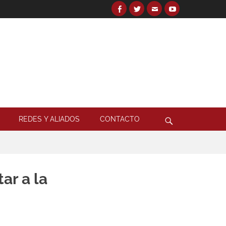
Facebook
Twitter
Email
YouTube
Search
for:
Search
REDES Y ALIADOS
CONTACTO
ar a la