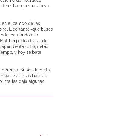
 la derecha -que encabeza
s en el campo de las
onal Libertario) -que busca
ierda, cargándole la
Matthei podría tratar de
ndependiente (UDI), debió
iempo, y hoy se bate
a derecha. Si bien la meta
tenga 4/7 de las bancas
s primarias deja algunas