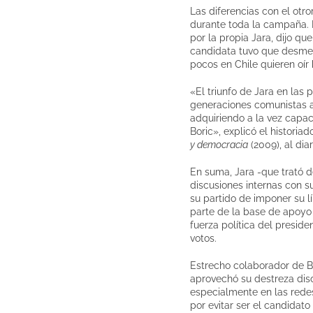
Las diferencias con el otro
durante toda la campaña. 
por la propia Jara, dijo q
candidata tuvo que desmen
pocos en Chile quieren oír
«El triunfo de Jara en las 
generaciones comunistas a 
adquiriendo a la vez capac
Boric», explicó el historia
y democracia
(2009), al dia
En suma, Jara -que trató 
discusiones internas con su
su partido de imponer su lí
parte de la base de apoyo d
fuerza política del preside
votos.
Estrecho colaborador de B
aprovechó su destreza disc
especialmente en las redes
por evitar ser el candidato