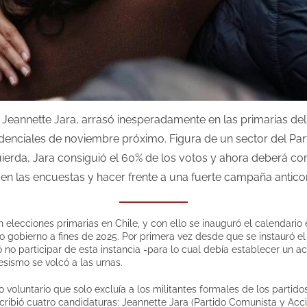
o, Jeannette Jara, arrasó inesperadamente en las primarias d
idenciales de noviembre próximo. Figura de un sector del P
uierda, Jara consiguió el 60% de los votos y ahora deberá c
a en las encuestas y hacer frente a una fuerte campaña antico
n elecciones primarias en Chile, y con ello se inauguró el calendario
o gobierno a fines de 2025. Por primera vez desde que se instauró el
ó no participar de esta instancia -para lo cual debía establecer un a
esismo se volcó a las urnas.
voluntario que solo excluía a los militantes formales de los partidos
cribió cuatro candidaturas: Jeannette Jara (Partido Comunista y Acc