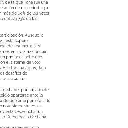
ón, de la que Tohá fue una
pretación de un periodo que
on más de 60% de los votos
ue obtuvo 73% de las
participación. Aunque la
21, esta superó
onal de Jeannette Jara
amos en 2017, tras la cual
en primarias anteriores
on el sistema de voto
 En otras palabras, Jara
tes desafíos de
a en su contra.
ar de haber participado del
ecidió apartarse ante la
za de gobierno pero ha sido
do notablemente en las
 vuelta debe incluir un
 la Democracia Cristiana.
 gobierno democrático