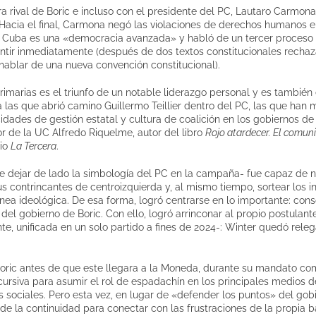
ra rival de Boric e incluso con el presidente del PC, Lautaro Carmon
Hacia el final, Carmona negó las violaciones de derechos humanos
ue Cuba es una «democracia avanzada» y habló de un tercer proceso 
tir inmediatamente (después de dos textos constitucionales recha
 hablar de una nueva convención constitucional).
primarias es el triunfo de un notable liderazgo personal y es también 
las que abrió camino Guillermo Teillier dentro del PC, las que han
idades de gestión estatal y cultura de coalición en los gobiernos de
dor de la UC Alfredo Riquelme, autor del libro
Rojo atardecer. El comun
rio
La Tercera
.
de dejar de lado la simbología del PC en la campaña- fue capaz de 
s contrincantes de centroizquierda y, al mismo tiempo, sortear los i
nea ideológica. De esa forma, logró centrarse en lo importante: conso
el gobierno de Boric. Con ello, logró arrinconar al propio postulant
nte, unificada en un solo partido a fines de 2024-: Winter quedó rele
oric antes de que este llegara a la Moneda, durante su mandato c
ursiva para asumir el rol de espadachín en los principales medios 
 sociales. Pero esta vez, en lugar de «defender los puntos» del go
 de la continuidad para conectar con las frustraciones de la propia ba