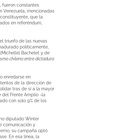
a, fueron constantes
 en Venezuela, mencionadas
constituyente, que la
zados en referéndum,
el triunfo de las nuevas
 madurado políticamente,
 [Michelle] Bachelet y de
ismo chileno entre dictadura
no enredarse en
ntentos de la dirección de
lidar tras de sí a la mayor
e del Frente Amplio -la
gado con solo 9% de los
omo diputado Winter
de comunicación y
bierno, su campaña optó
se. En esa línea, la