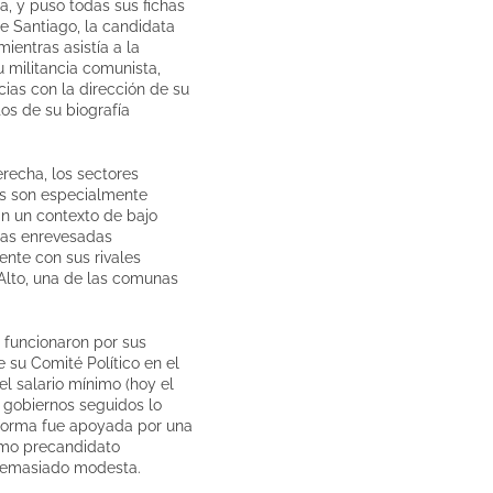
a, y puso todas sus fichas
de Santiago, la candidata
ientras asistía a la
u militancia comunista,
cias con la dirección de su
os de su biografía
recha, los sectores
cos son especialmente
En un contexto de bajo
 las enrevesadas
ente con sus rivales
 Alto, una de las comunas
o funcionaron por sus
 su Comité Político en el
el salario mínimo (hoy el
 gobiernos seguidos lo
reforma fue apoyada por una
timo precandidato
a demasiado modesta.