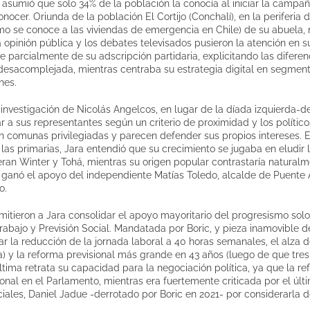
 asumió que solo 34% de la población la conocía al iniciar la campañ
onocer. Oriunda de la población El Cortijo (Conchalí), en la periferia 
o se conoce a las viviendas de emergencia en Chile) de su abuela, m
 opinión pública y los debates televisados pusieron la atención en s
 parcialmente de su adscripción partidaria, explicitando las diferen
desacomplejada, mientras centraba su estrategia digital en segment
nes.
investigación de Nicolás Angelcos, en lugar de la díada izquierda-de
r a sus representantes según un criterio de proximidad y los políti
n comunas privilegiadas y parecen defender sus propios intereses. 
as primarias, Jara entendió que su crecimiento se jugaba en eludir
ieran Winter y Tohá, mientras su origen popular contrastaría naturalm
e ganó el apoyo del independiente Matías Toledo, alcalde de Puente
o.
mitieron a Jara consolidar el apoyo mayoritario del progresismo sol
rabajo y Previsión Social. Mandatada por Boric, y pieza inamovible de
r la reducción de la jornada laboral a 40 horas semanales, el alza d
) y la reforma previsional más grande en 43 años (luego de que tres
 última retrata su capacidad para la negociación política, ya que la 
ional en el Parlamento, mientras era fuertemente criticada por el úl
ciales, Daniel Jadue -derrotado por Boric en 2021- por considerarl