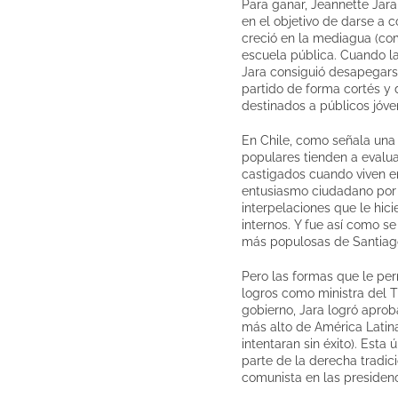
Para ganar, Jeannette Jara
en el objetivo de darse a c
creció en la mediagua (com
escuela pública. Cuando la
Jara consiguió desapegarse
partido de forma cortés y 
destinados a públicos jóve
En Chile, como señala una 
populares tienden a evalua
castigados cuando viven e
entusiasmo ciudadano por l
interpelaciones que le hic
internos. Y fue así como s
más populosas de Santiag
Pero las formas que le per
logros como ministra del T
gobierno, Jara logró aproba
más alto de América Latina
intentaran sin éxito). Esta
parte de la derecha tradic
comunista en las presiden