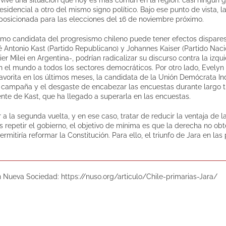
sidencial a otro del mismo signo político. Bajo ese punto de vista,
 posicionada para las elecciones del 16 de noviembre próximo.
como candidata del progresismo chileno puede tener efectos dispare
é Antonio Kast (Partido Republicano) y Johannes Kaiser (Partido Naci
er Milei en Argentina-, podrían radicalizar su discurso contra la izqu
el mundo a todos los sectores democráticos. Por otro lado, Evelyn 
 Favorita en los últimos meses, la candidata de la Unión Demócrata I
 campaña y el desgaste de encabezar las encuestas durante largo t
nte de Kast, que ha llegado a superarla en las encuestas.
 a la segunda vuelta, y en ese caso, tratar de reducir la ventaja de l
repetir el gobierno, el objetivo de mínima es que la derecha no ob
ermitiría reformar la Constitución. Para ello, el triunfo de Jara en la
n Nueva Sociedad: https://nuso.org/articulo/Chile-primarias-Jara/