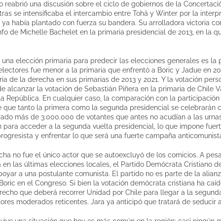
reabrió una discusión sobre el ciclo de gobiernos de la Concertaci
tras se intensificaba el intercambio entre Tohá y Winter por la inter
 ya había plantado con fuerza su bandera. Su arrolladora victoria c
nfo de Michelle Bachelet en la primaria presidencial de 2013, en la q
una elección primaria para predecir las elecciones generales es la 
electores fue menor a la primaria que enfrentó a Boric y Jadue en 20
a de la derecha en sus primarias de 2013 y 2021. Y la votación pers
de alcanzar la votación de Sebastián Piñera en la primaria de Chile V
la República. En cualquier caso, la comparación con la participación 
 que tanto la primera como la segunda presidencial se celebrarán c
rado más de 3.000.000 de votantes que antes no acudían a las urnas.
ón para acceder a la segunda vuelta presidencial, lo que impone fuer
rogresista y enfrentar lo que será una fuerte campaña anticomunist
echa no fue el único actor que se autoexcluyó de los comicios. A pes
 en las últimas elecciones locales, el Partido Demócrata Cristiano d
poyar a una postulante comunista. El partido no es parte de la alian
ric en el Congreso. Si bien la votación demócrata cristiana ha caí
trecho que deberá recorrer Unidad por Chile para llegar a la segunda
ores moderados reticentes. Jara ya anticipó que tratará de seducir a
 vive una situación que hoy es más común en la región: casi ningún