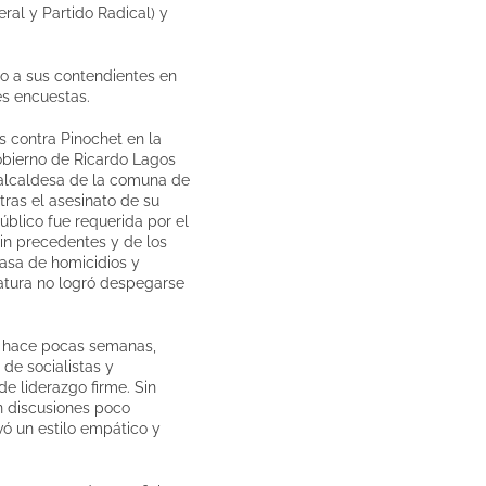
eral y Partido Radical) y
ndo a sus contendientes en
es encuestas.
s contra Pinochet en la
gobierno de Ricardo Lagos
 alcaldesa de la comuna de
 tras el asesinato de su
úblico fue requerida por el
sin precedentes y de los
tasa de homicidios y
datura no logró despegarse
a hace pocas semanas,
de socialistas y
de liderazgo firme. Sin
n discusiones poco
vó un estilo empático y