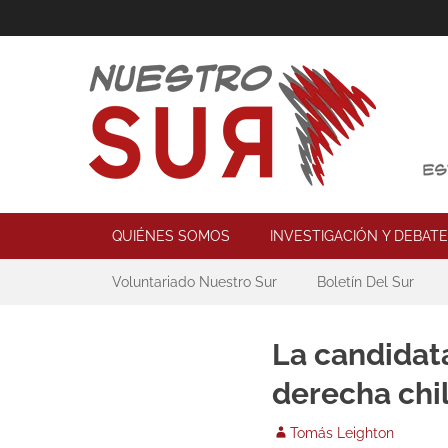
Skip
to
content
Nuestro Sur
Espacio de reflexión y acción política
Primary Menu
QUIÉNES SOMOS
INVESTIGACIÓN Y DEBATE
Secondary Menu
Voluntariado Nuestro Sur
Boletín Del Sur
La candidat
derecha chi
Author
Tomás Leighton