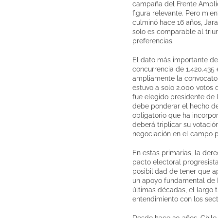
campaña del Frente Amplio 
figura relevante. Pero mien
culminó hace 16 años, Jara
solo es comparable al triu
preferencias.
El dato más importante de 
concurrencia de 1.420.435 
ampliamente la convocatori
estuvo a solo 2.000 votos 
fue elegido presidente de 
debe ponderar el hecho de
obligatorio que ha incorpo
deberá triplicar su votaci
negociación en el campo p
En estas primarias, la der
pacto electoral progresista
posibilidad de tener que a
un apoyo fundamental de Bo
últimas décadas, el largo 
entendimiento con los sect
Desde hace 20 años, Chile