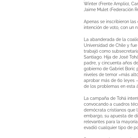
Winter (Frente Amplio), Car
Jaime Mulet (Federación Re
Apenas se inscribieron las 
intención de voto, con un 
La abanderada de la coalic
Universidad de Chile y fue
trabajó como subsecretari
Santiago. Hija de José Tohá
padre, y cincuenta años de
gobierno de Gabriel Boric 
niveles de temor «más altos
aprobar más de 60 leyes –i
de los problemas en esta á
La campaña de Tohá intent
convocando a cuadros técni
demócrata cristianos que li
embargo, su apuesta de dif
relevantes para la mayoría
evadió cualquier tipo de 