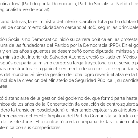
olina Tohá (Partido por la Democracia, Partido Socialista, Partido Lib
gionalista Verde Social).
candidaturas, la ex-ministra del Interior Carolina Tohá partió dobla
nivel de conocimiento ciudadano cercano al 80%, según las principal
ión Socialismo Democrático inició su carrera política en las protesta
 una de las fundadoras del Partido por la Democracia (PPD). En el 
a y en los años siguientes se desempeñó como diputada, ministra y
, ministro del Interior de Salvador Allende, creció exiliada en México
spués ocuparía su mismo cargo: su larga trayectoria en el servicio p
para reestructurar su gabinete en medio de una crisis de seguridad 
 del mundo». Si bien la gestión de Tohá logró revertir el alza en la 
ncluida la creación del Ministerio de Seguridad Pública–, su candi
rea.
ó distanciarse de la gestión del gobierno del que formó parte hast
cos de los años de la Concertación (la coalición de centroizquierda 
deró la transición posdictadura) e intentando explotar sus atributos 
erenciación del Frente Amplio y del Partido Comunista se tradujo e
 de los electores. Ello contrastó con la campaña de Jara, quien culti
polémica con sus competidores.