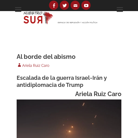
Skip
to
Facebook
Twitter
Email
YouTube
Espacio de reflexión y acción política
Nuestro Sur
content
Search
for:
Al borde del abismo
Author
Ariela Ruiz Caro
Escalada de la guerra Israel-Irán y
antidiplomacia de Trump
Ariela Ruiz Caro