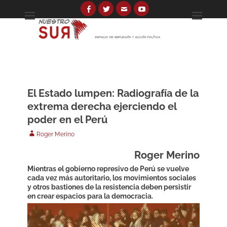
Skip
to
Facebook
Twitter
Email
YouTube
Espacio de reflexión y acción política
Nuestro Sur
content
Search
for:
El Estado lumpen: Radiografía de la
extrema derecha ejerciendo el
poder en el Perú
Author
Roger Merino
Roger Merino
Mientras el gobierno represivo de Perú se vuelve
cada vez más autoritario, los movimientos sociales
y otros bastiones de la resistencia deben persistir
en crear espacios para la democracia.