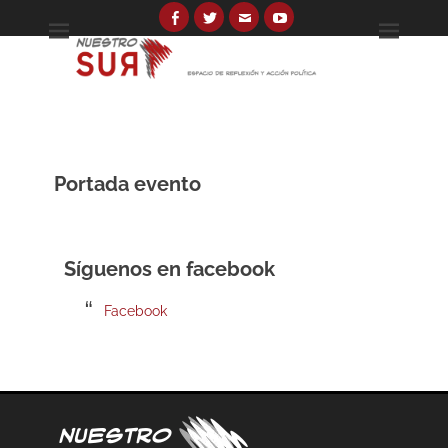
Skip
to
Facebook
Twitter
Email
YouTube
Espacio de reflexión y acción política
Nuestro Sur
content
Search
for:
Portada evento
Síguenos en facebook
Facebook