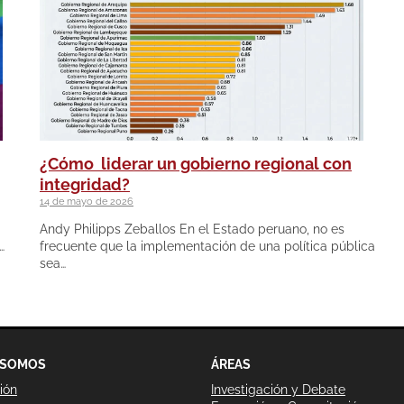
¿Cómo liderar un gobierno regional con
integridad?
14 de mayo de 2026
Andy Philipps Zeballos En el Estado peruano, no es
…
frecuente que la implementación de una política pública
sea…
 SOMOS
ÁREAS
ión
Investigación y Debate