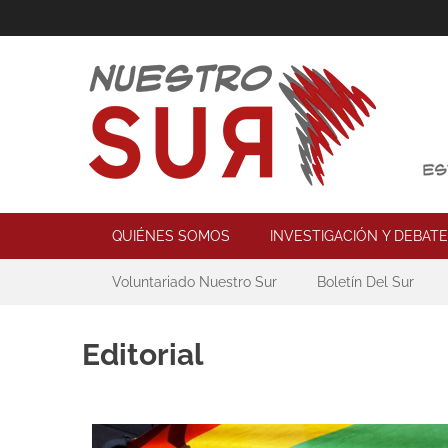
Skip
to
content
Nuestro Sur
Espacio de reflexión y acción política
Primary Menu
QUIÉNES SOMOS
INVESTIGACIÓN Y DEBATE
Secondary Menu
Voluntariado Nuestro Sur
Boletín Del Sur
Editorial