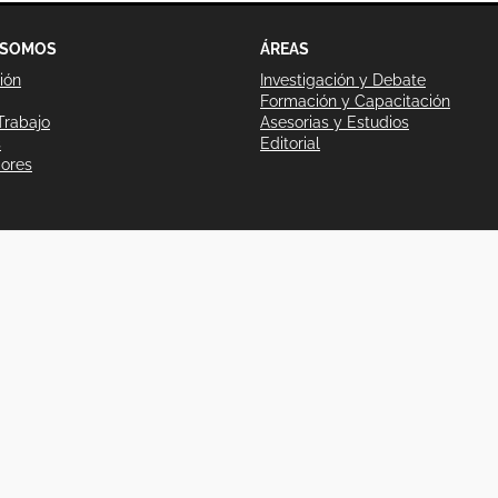
 SOMOS
ÁREAS
ión
Investigación y Debate
Formación y Capacitación
Trabajo
Asesorias y Estudios
s
Editorial
dores