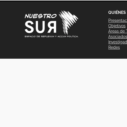
QUIÉNES
Presentac
Objetivos
Áreas de 
Asociado
Investiga
Redes